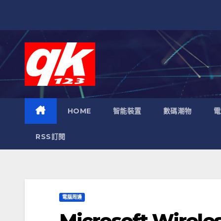
跳
至
內
容
HOME
智能裝置
數碼潮物
電
RSS訂閱
電腦周邊
Microsoft Wirel