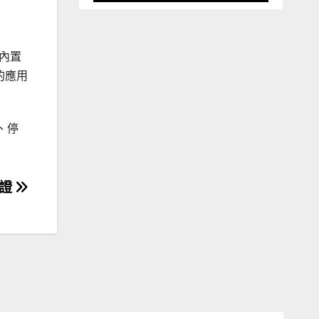
內置
的應用
、停
認證