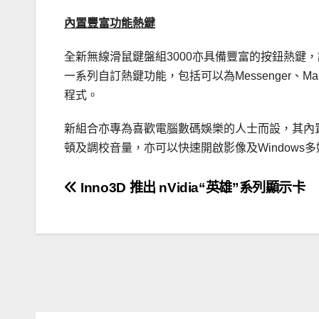
內置豐富功能熱鍵
全新無線滑鼠鍵盤組3000亦具備豐富的按鈕熱鍵
一系列自訂熱鍵功能，包括可以為Messenger
程式。
新組合亦專為喜歡電腦數碼娛樂的人士而設，其內
頓及調校音量，亦可以快速開啟影像及Windows
文
Inno3D 推出 nVidia“英雄”系列顯示卡
章
導
覽