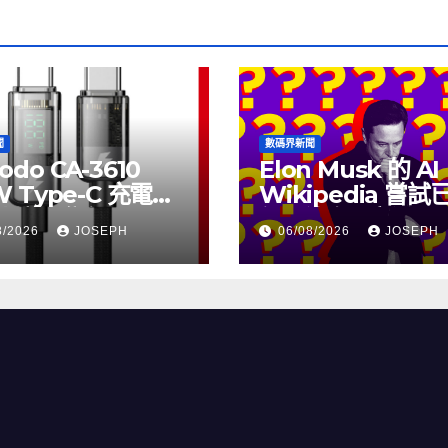
聞
數碼界新聞
odo CA-3610
Elon Musk 的 AI
W Type-C 充電線
Wikipedia 嘗
上市，售價
個月沒有更新了
8/2026
JOSEPH
06/08/2026
JOSEPH
115