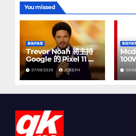
You missed
數碼界新聞
數碼界新
Trevor Noah 將主持
Mcd
Google 的 Pixel 11 推
100
介活動
正式
07/08/2026
JOSEPH
06/0
HK$