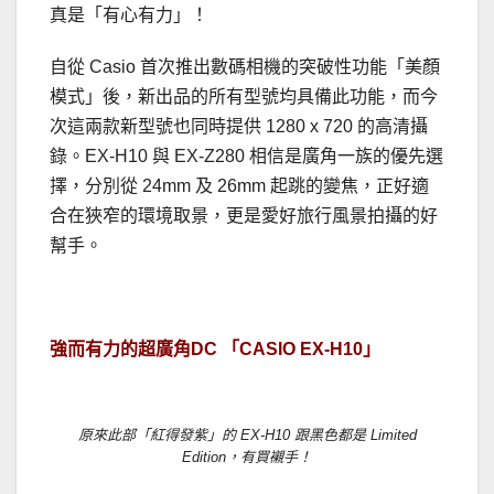
真是「有心有力」！
自從 Casio 首次推出數碼相機的突破性功能「美顏
模式」後，新出品的所有型號均具備此功能，而今
次這兩款新型號也同時提供 1280 x 720 的高清攝
錄。EX-H10 與 EX-Z280 相信是廣角一族的優先選
擇，分別從 24mm 及 26mm 起跳的變焦，正好適
合在狹窄的環境取景，更是愛好旅行風景拍攝的好
幫手。
．
強而有力的超廣角DC 「CASIO EX-H10」
原來此部「紅得發紫」的 EX-H10 跟黑色都是 Limited
Edition，有買襯手！