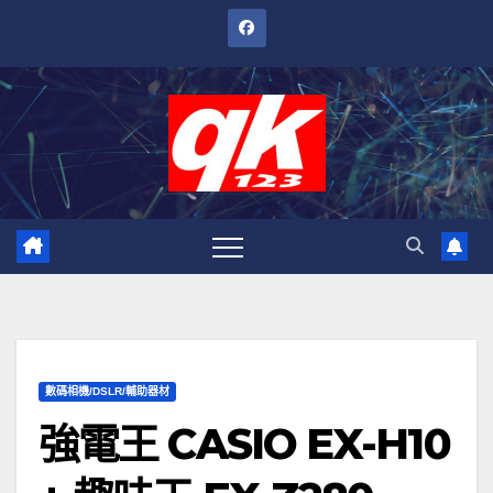
跳
至
內
容
數碼相機/DSLR/輔助器材
強電王 CASIO EX-H10