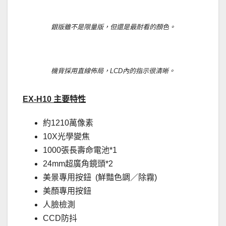
銀版雖不是限量版，但還是最耐看的顏色。
機背採用直線佈局，LCD內的指示很清晰。
EX-H10 主要特性
約1210萬像素
10X光學變焦
1000張長壽命電池*1
24mm超廣角鏡頭*2
美景專用按鈕 (鮮豔色調／除霧)
美顏專用按鈕
人臉檢測
CCD防抖