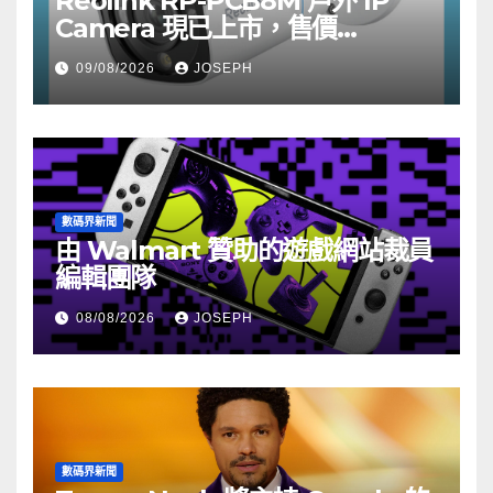
Reolink RP-PCB8M 戶外 IP
Camera 現已上市，售價
HK$722
09/08/2026
JOSEPH
數碼界新聞
由 Walmart 贊助的遊戲網站裁員
編輯團隊
08/08/2026
JOSEPH
數碼界新聞