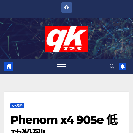
跳
至
內
容
QK場料
Phenom x4 905e 低