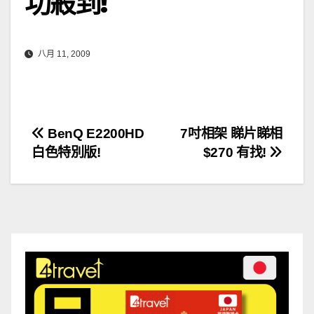
功殺到!
八月 11, 2009
文
BenQ E2200HD
7吋相架 睇片睇相
白色特別版!
$270 有找!
章
導
覽