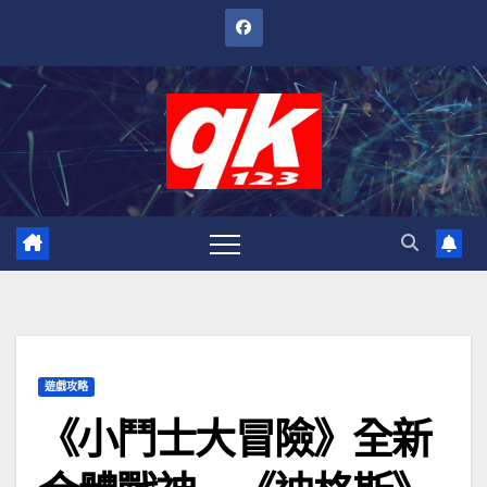
跳
至
內
容
遊戲攻略
《小鬥士大冒險》全新