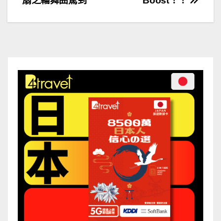
扇之輪舞曲駕到
Boost！！
導
覽