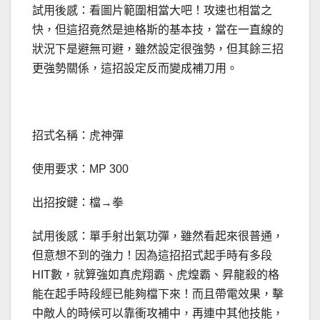
試用後感：看圖片範圍相當大吧！攻速也相當之
快，但這招竟然是迪格斯的基本技，當在一直線的
狀況下是避無可避，雖然設定很強勢，但其餘三招
更強勢關係，這招設定反而變成補刀用。
招式名稱：虎神彈
使用要求：MP 300
出招按鍵：檔→拳
試用後感：單手射出氣功彈，雖然看起來很普通，
但意想不到的強力！因為這招招式起手時有多段
HIT數，就算強如真虎翔霸、虎煌霸、昇龍殺的格
能在起手時段經已能夠檔下來！而且帶電效果，擊
中敵人的時候可以靠衝攻補中，再連中其他技能，