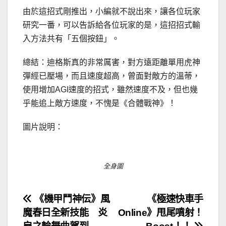
由於這招式剛推出，小編就不說出來，讓各位玩家
研究一番，可以告訴給各位玩家的是，這招招式輸
入方法共有「五個按鈕」。
總結：迪格斯真的非常厲害，對方遠距離單用虎神
彈經已壓場，而且速度超高，曾面對敵方的溫蒂，
使用增加AGI速度的招式，雖然速度不及，但也幾
乎能追上敵方速度，不愧是《合體戰神》！
圖片說明：
全身圖
文
《機甲鬥神伝》風
《極速快車手
魔春日全新技能 炎
Online》甩尾噴射！
章