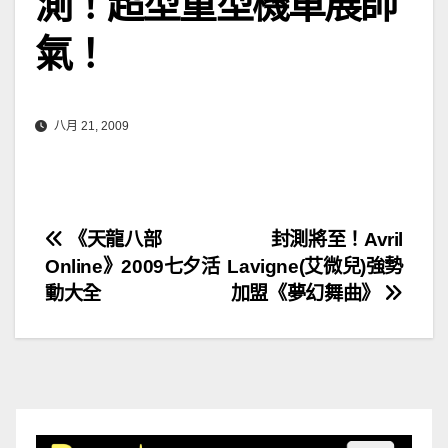
測！超型重型機車展帥
氣！
八月 21, 2009
文
《天龍八部
封測將至！Avril
Online》2009七夕活
Lavigne(艾微兒)強勢
章
動大全
加盟《夢幻舞曲》
導
覽