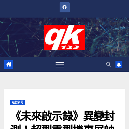
跳
至
內
容
遊戲新聞
《未來啟示錄》異變封