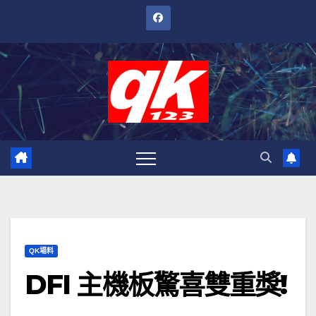
跳
至
內
容
QK場料
DFI 主機板驚喜雙重獎!