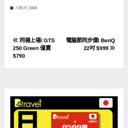
八月 27, 2009
文
同德上場! GTS
電腦節同步價! BenQ
250 Green 僅賣
22吋 $999
章
$790
導
覽