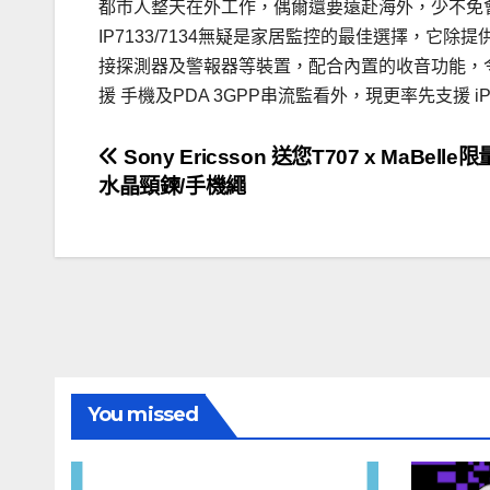
都市人整天在外工作，偶爾還要遠赴海外，少不免會對
IP7133/7134無疑是家居監控的最佳選擇，它
接探測器及警報器等裝置，配合內置的收音功能，
援 手機及PDA 3GPP串流監看外，現更率先支援 i
文
Sony Ericsson 送您T707 x MaBell
水晶頸鍊/手機繩
章
導
覽
You missed