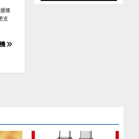
支援連
更支
手機