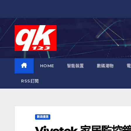
跳
至
內
容
HOME
智能裝置
數碼潮物
電
RSS訂閱
數碼優惠
Vivotek 家居監