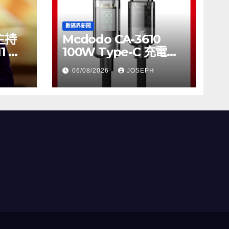
數碼界新聞
將主持
Mcdodo CA-3610
11 推
100W Type-C 充電線
正式上市，售價
06/08/2026
JOSEPH
HK$115