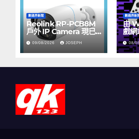
數碼界新聞
數碼界新
Reolink RP-PCB8M
由 W
戶外 IP Camera 現已
戲網
上市，售價 HK$722
09/08/2026
JOSEPH
08/0