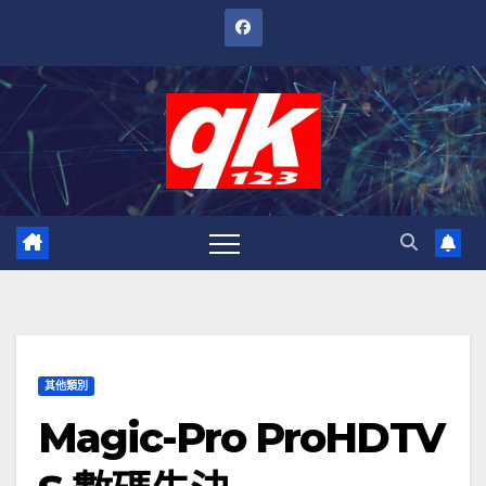
跳
至
內
容
其他類別
Magic-Pro ProHDTV