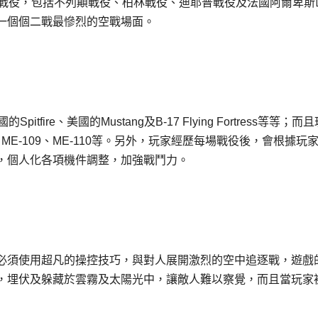
的戰役，包括不列顛戰役、柏林戰役、迪耶普戰役及法國阿爾卑斯
一個個二戰最慘烈的空戰場面。
ire、美國的Mustang及B-17 Flying Fortress等等；而
ME-109、ME-110等。另外，玩家經歷每場戰役後，會根據玩
，個人化各項機件調整，加強戰鬥力。
必須使用超凡的操控技巧，與對人展開激烈的空中追逐戰，遊戲
，埋伏及躲藏於雲霧及太陽光中，讓敵人難以察覺，而且當玩家