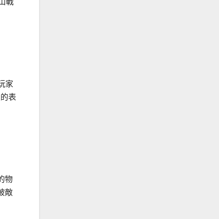
山戰
且玩家
家的表
的物
被敵