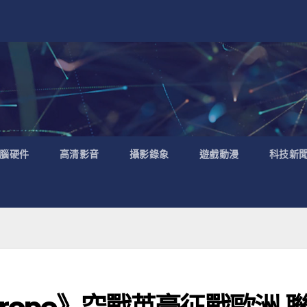
腦硬件
高清影音
攝影錄象
遊戲動漫
科技新
 Europe》空戰英豪征戰歐洲 