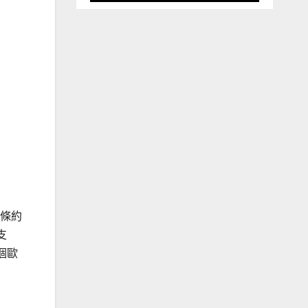
了條約
支
個歐