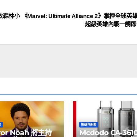
拯救森林小
《Marvel: Ultimate Alliance 2》掌控全球
超級英雄內戰一觸
聞
數碼界新聞
vor Noah 將主持
Mcdodo CA-361