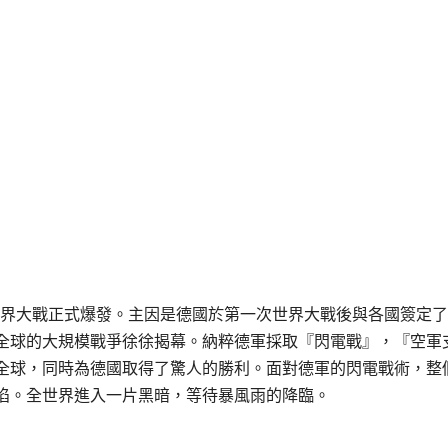
次世界大戰正式爆發。主因是德國於第一次世界大戰後與各國簽定
全球的大規模戰爭徐徐揭幕。納粹德軍採取『閃電戰』，『空軍
全球，同時為德國取得了驚人的勝利。面對德軍的閃電戰術，整
陷。全世界進入一片黑暗，等待暴風雨的降臨。