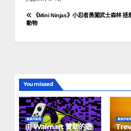
文
《Mini Ninjas》小忍者勇闖武士森林 
動物
章
導
覽
You missed
數碼界新聞
數碼界新
由 Walmart 贊助的遊
Tre