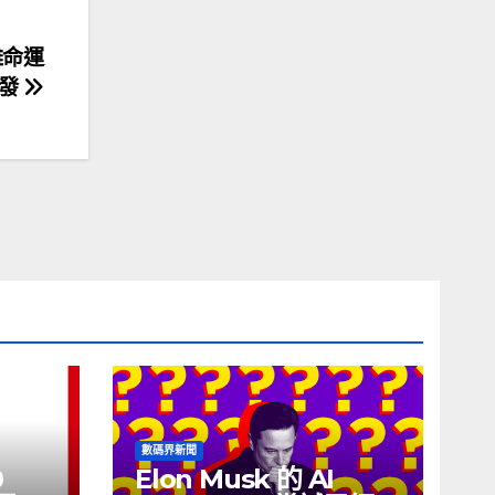
英雄命運
即發
數碼界新聞
0
Elon Musk 的 AI