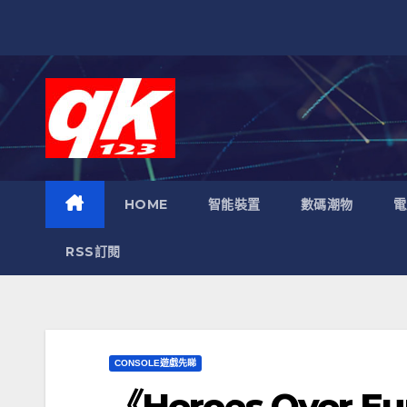
跳
至
內
容
HOME
智能裝置
數碼潮物
電
RSS訂閱
CONSOLE遊戲先睇
《Heroes Over