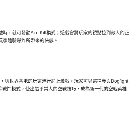
，就可發動Ace Kill模式；遊戲會將玩家的視點拉到敵人的
玩家體驗爆炸所帶來的快感。
e，與世界各地的玩家進行網上激戰。玩家可以選擇參與Dogfight
onquest War等戰鬥模式，使出超乎常人的空戰技巧，成為新一代的空戰英雄