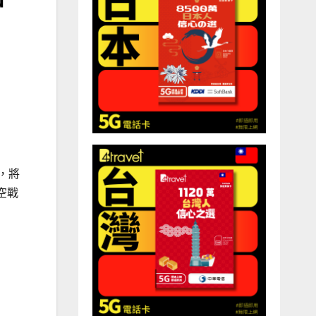
》，將
空戰