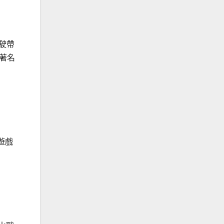
駕駛帶
著名
遊戲