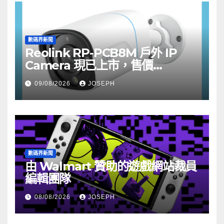
數碼界新聞
Reolink RP-PCB8M 戶外 IP
Camera 現已上市，售價
HK$722
09/08/2026
JOSEPH
數碼界新聞
由 Walmart 贊助的遊戲網站裁員
編輯團隊
08/08/2026
JOSEPH