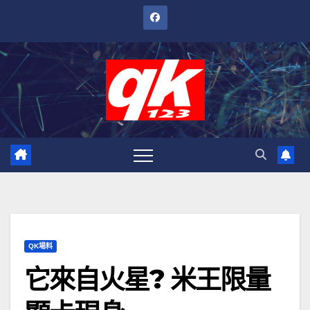
跳
至
內
容
QK場料
它來自火星? 米王限量