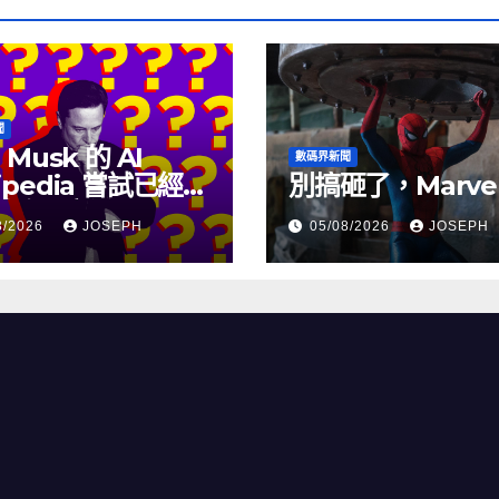
聞
 Musk 的 AI
數碼界新聞
ipedia 嘗試已經幾
別搞砸了，Marve
沒有更新了
8/2026
JOSEPH
05/08/2026
JOSEPH