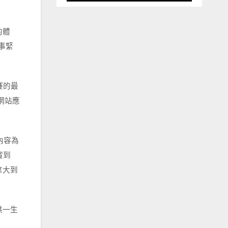
的體
事緊
賽的最
網站應
內容為
賞到
拿大到
供一生