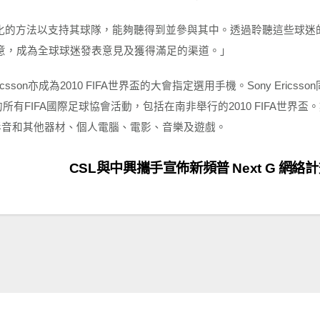
化的方法以支持其球隊，能夠聽得到並參與其中。透過聆聽這些球迷
意，成為全球球迷發表意見及獲得滿足的渠道。」
icsson
亦成為
2010 FIFA
世界盃的大會指定選用手機。
Sony Ericsson
的所有
FIFA
國際足球協會活動，包括在南非舉行的
2010 FIFA
世界盃。
影音和其他器材、個人電腦、電影、音樂及遊戲。
CSL與中興攜手宣佈新頻普 Next G 網絡