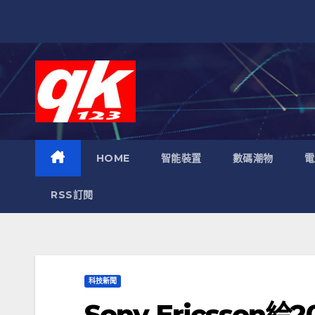
跳
至
內
容
HOME
智能裝置
數碼潮物
電
RSS訂閱
科技新聞
Sony Ericsson給2