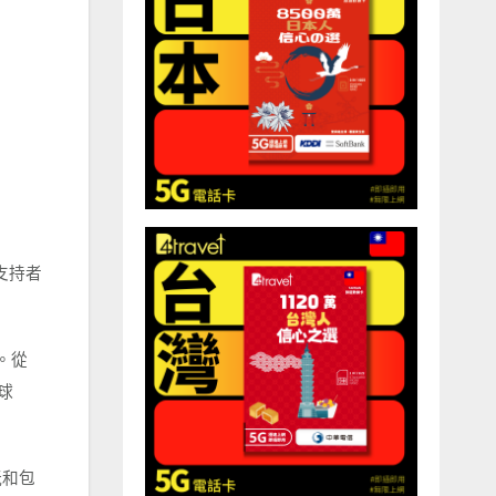
支持者
。從
球
玩和包