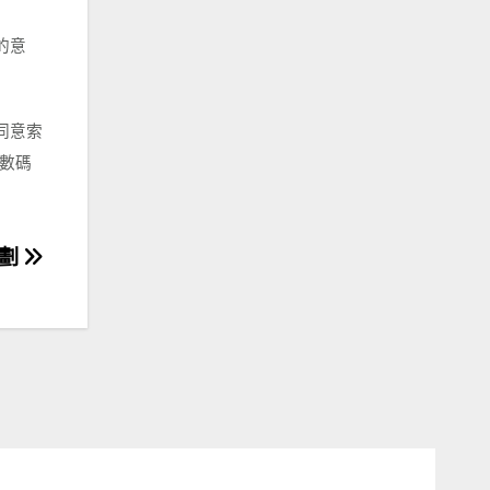
的意
同意索
數碼
計劃