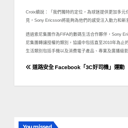
Croix
續說：「我們獨特的定位，為球迷提供更加多元
見，
Sony Ericsson
將能夠為他們的感受注入動力和新
透過索尼集團作為
FIFA
的數碼生活合作夥伴，
Sony Er
尼集團轉讓授權的類別，協議中包括直至
2010
年為止
生活類別包括手機以及消費電子產品、專業及廣播級
文
道路安全 Facebook「3C好司機」運動
章
導
覽
You missed