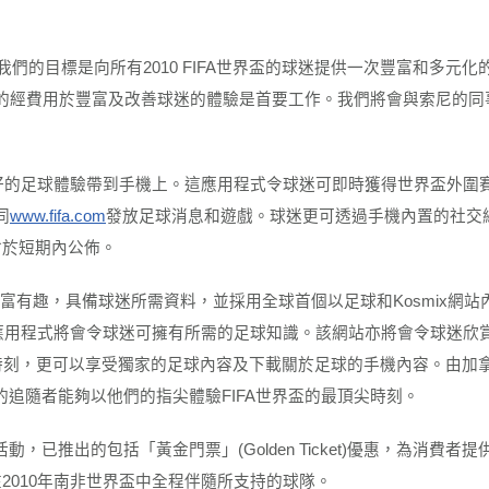
我們的目標是向所有
2010 FIFA
世界盃的球迷提供一次豐富和多元化
的經費用於豐富及改善球迷的體驗是首要工作。我們將會與索尼的同
好的足球體驗帶到手機上。這應用程式令球迷可即時獲得世界盃外圍
同
www.fifa.com
發放足球消息和遊戲。球迷更可透過手機內置的社交
會於短期內公佈。
富有趣，具備球迷所
需
資料，並採用全球首個以足球和
Kosmix
網站
應用程式將會令球迷可擁有所需的足球知識。該網站亦將會
令
球迷欣
時刻，更可以享受獨家的足球內容及下載關於足球的手機內容。
由
加
的追隨者能夠以他們的指尖體驗
FIFA
世界盃的最頂尖時刻。
活動，已推出的包括「黃金門票」
(
Golden Ticket
)
優惠，為消費者提
在
2010
年南非世界盃中全程伴隨所支持的球隊。