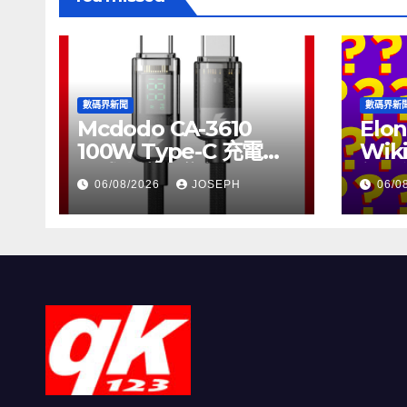
數碼界新聞
數碼界新
Mcdodo CA-3610
Elon
100W Type-C 充電線
Wik
正式上市，售價
個月
06/08/2026
JOSEPH
06/0
HK$115