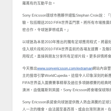
羅萬有的互動平台。
Sony Ericsson
環球市務夥伴總監
Stephan Croix
說：「
驗，包括贈送
2010 FIFA
世界盃門票。將所有市場推廣
密合作，令球迷夢想成真。」
以球迷為本是
2010
年推出的獨有足球應用程式，將最
佳入球片段和
2010 FIFA
世界盃前的各場友誼賽，及聯
用程式，直接與朋友分享所有足球片段。更多詳情將
今天推出
www.sonyericsson.com/extraman
網站內容豐
主的搜尋引擎
WorldCupedia
。這個令人印象深刻的新
FIFA
世界盃入圍賽賽事精華及過往多項錦標賽的經典
澳洲，
由
俄羅斯到英國，
Sony Ericsson
將會確保球隊
Sony Ericsson
承諾會向球迷提供教人熱血沸騰的足球
人一次的機會，由法國至墨西哥、或由台灣到澳洲，