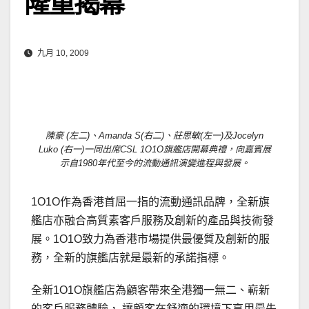
隆重揭幕
九月 10, 2009
陳豪 (左二)、Amanda S(右二)、莊思敏(左一)及Jocelyn
Luko (右一)一同出席CSL 1O1O旗艦店開幕典禮，向嘉賓展
示自1980年代至今的流動通訊演變進程與發展。
1O1O作為香港首屈一指的流動通訊品牌，全新旗
艦店亦融合高質素客戶服務及創新的產品與技術發
展。1O1O致力為香港市場提供最優質及創新的服
務，全新的旗艦店就是最新的承諾指標。
全新1O1O旗艦店為顧客帶來全港獨一無二、嶄新
的客戶服務體驗， 讓顧客在舒適的環境下享用最先