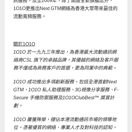
訊服務。及至2009年，除了開設全新旗艦店外，
1O1O更推出Next GTM網絡為香港大眾帶來最佳的
流動寬頻服務。
.
關於1O1O
1O1O 於一九九三年推出，為香港最大流動通訊網
絡商CSL 旗下的卓越品牌，其優越的網絡及客戶服
務不僅成為商務客戶的首選，更為同業中的典範。
1O1O 成功推出多項創新服務，包括全港首創Next
GTM、1O1O 私人助理服務、3G視像分享服務、F-
Secure 手機防禦服務及1O1OClubBest™ 獎賞計
劃。
1O1O 屢獲殊榮，穩佔本港流動通訊市場的領導地
位。憑著優質的網絡、專業人才及對科技的認知，