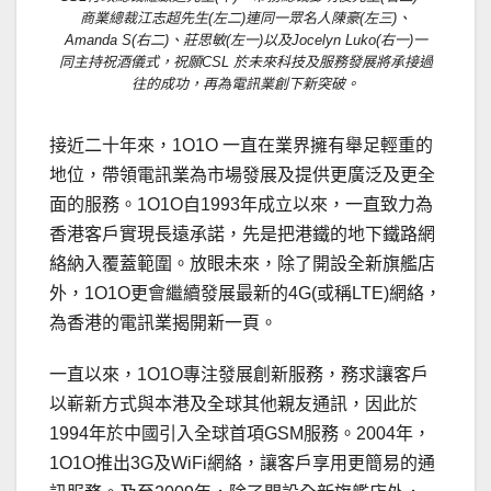
商業總裁江志超先生(左二)連同一眾名人陳豪(左三)、
Amanda S(右二)、莊思敏(左一)以及Jocelyn Luko(右一)一
同主持祝酒儀式，祝願CSL 於未來科技及服務發展將承接過
往的成功，再為電訊業創下新突破。
接近二十年來，1O1O 一直在業界擁有舉足輕重的
地位，帶領電訊業為市場發展及提供更廣泛及更全
面的服務。1O1O自1993年成立以來，一直致力為
香港客戶實現長遠承諾，先是把港鐵的地下鐵路網
絡納入覆蓋範圍。放眼未來，除了開設全新旗艦店
外，1O1O更會繼續發展最新的4G(或稱LTE)網絡，
為香港的電訊業揭開新一頁。
一直以來，1O1O專注發展創新服務，務求讓客戶
以嶄新方式與本港及全球其他親友通訊，因此於
1994年於中國引入全球首項GSM服務。2004年，
1O1O推出3G及WiFi網絡，讓客戶享用更簡易的通