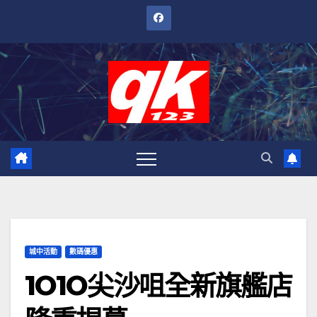
跳
至
內
容
城中活動
數碼優惠
1O1O尖沙咀全新旗艦店