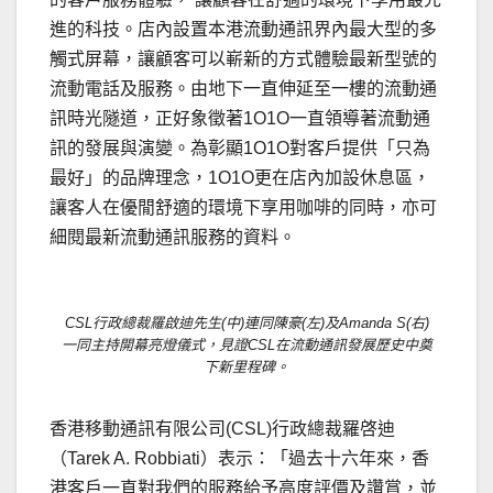
進的科技。店內設置本港流動通訊界內最大型的多
觸式屏幕，讓顧客可以嶄新的方式體驗最新型號的
流動電話及服務。由地下一直伸延至一樓的流動通
訊時光隧道，正好象徵著1O1O一直領導著流動通
訊的發展與演變。為彰顯1O1O對客戶提供「只為
最好」的品牌理念，1O1O更在店內加設休息區，
讓客人在優閒舒適的環境下享用咖啡的同時，亦可
細閱最新流動通訊服務的資料。
CSL行政總裁羅啟迪先生(中)連同陳豪(左)及Amanda S(右)
一同主持開幕亮燈儀式，見證CSL在流動通訊發展歷史中奠
下新里程碑。
香港移動通訊有限公司(CSL)行政總裁羅啓迪
（Tarek A. Robbiati）表示：「過去十六年來，香
港客戶一直對我們的服務給予高度評價及讚賞，並