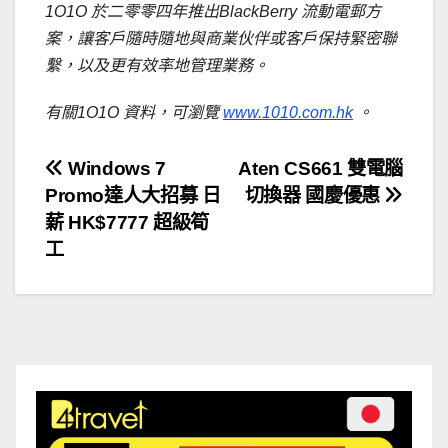
1O1O 於二零零四年推出BlackBerry 流動電郵方
案，讓客戶隨時隨地與商業伙伴或客戶保持緊密聯
繫，以及更有效率地管理業務。
有關1O1O 資料，可瀏覽
www.1010.com.hk
。
文
Windows 7
Aten CS661 雙電腦
Promo達人大招募 日
切換器 國慶優惠
章
薪 HK$7777 超級筍
導
工
覽