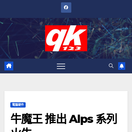
跳
至
內
容
電腦硬件
牛魔王 推出 Alps 系列