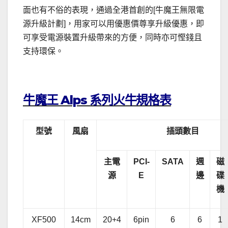
面也有不俗的表現，通過全港首創的[牛魔王無限電
源升級計劃]，用家可以用優惠價尊享升級優惠，即
可享受電源裝置升級帶來的方便，同時亦可慳錢且
支持環保。
.
牛魔王 Alps 系列火牛規格表
型號
風扇
插頭數目
主電
PCI-
SATA
週
磁
源
E
邊
碟
機
XF500
14cm
20+4
6pin
6
6
1