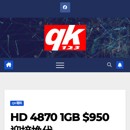
跳
至
內
容
QK場料
HD 4870 1GB $950