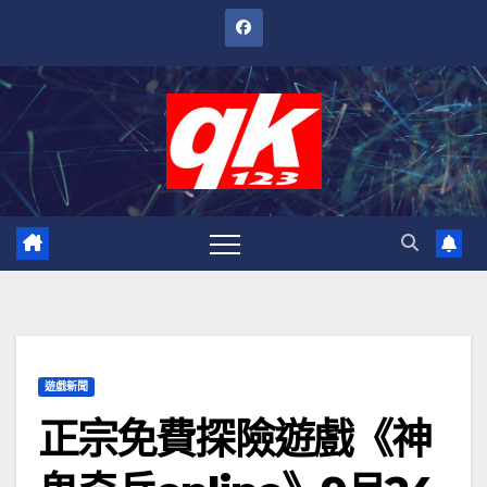
跳
至
內
容
遊戲新聞
正宗免費探險遊戲《神