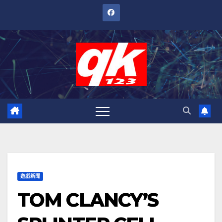
跳
至
內
容
遊戲新聞
TOM CLANCY’S