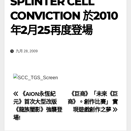
SPLINTER CELL
CONVICTION 於2010
年2月25再度登場
九月 28, 2009
文
《AION永恆紀
《巨商》「未來《巨
元》首次大型改版
商》。創作比賽」 實
章
《龍族闇影》強襲登
現遊戲創作之夢
導
場!