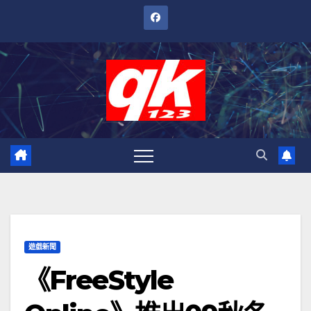
跳
至
內
容
遊戲新聞
《FreeStyle