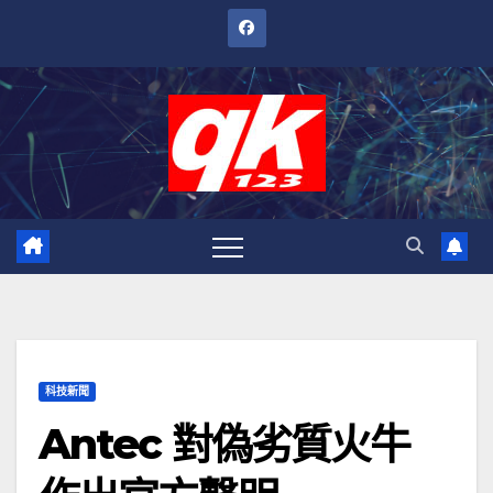
跳
至
內
容
科技新聞
Antec 對偽劣質火牛