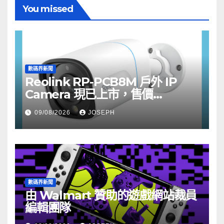
You missed
數碼界新聞
Reolink RP-PCB8M 戶外 IP
Camera 現已上市，售價
HK$722
09/08/2026
JOSEPH
數碼界新聞
由 Walmart 贊助的遊戲網站裁員
編輯團隊