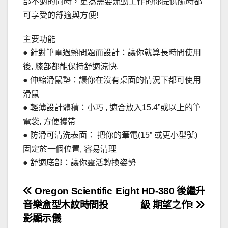
部不適的同時，更為需要流動工作的你提供隨時都
可享受的舒適與方便!
主要功能
● 針對筆電過熱問題而設計：讓你就算長時間使用
後, 膝部都能保持舒適涼快.
● 伸縮滑鼠墊：讓你在沒有桌面的情況下都可使用
滑鼠
● 輕薄設計體積：小巧 , 適合放入15.4”或以上的筆
電袋, 方便攜帶
● 防滑可清洗表面： 把你的筆電(15” 或更小型號)
固定於一個位置, 容易清理
● 舒適底部：讓你靈活轉換姿勢
文
Oregon Scientific
Eight HD-380 後繼升
音樂盒型木紋時間投
級 期望之作!
章
影顯示儀