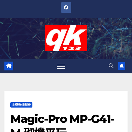
跳
至
內
容
主機板/處理器
Magic-Pro MP-G41-