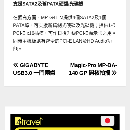
支援SATA2及舊PATA硬碟/光碟機
在擴充方面，MP-G41-M提供4個SATA2及1個
PATA埠，可支援新舊制式硬碟及光碟機；提供1根
PCI-E x16插槽，可作日後升級PCI-E顯示卡之用。
同時主機板還有齊全的PCI-E LAN及HD Audio功
能。
文
GIGABYTE
Magic-Pro MP-BA-
USB3.0 一門兩傑
140 GP 開核拍擋
章
導
覽