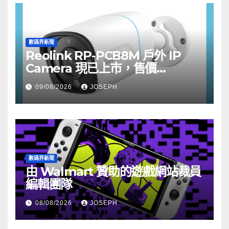
數碼界新聞
Reolink RP-PCB8M 戶外 IP
Camera 現已上市，售價
HK$722
09/08/2026
JOSEPH
數碼界新聞
由 Walmart 贊助的遊戲網站裁員
編輯團隊
08/08/2026
JOSEPH