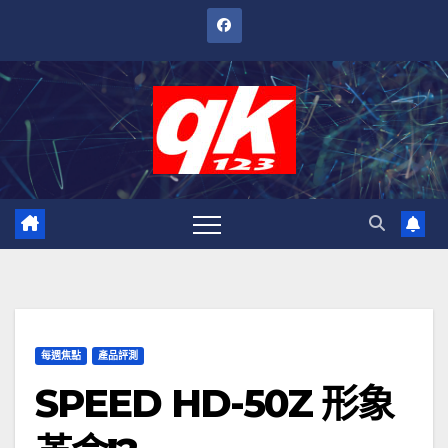
跳
至
內
容
每週焦點
產品評測
SPEED HD-50Z 形象