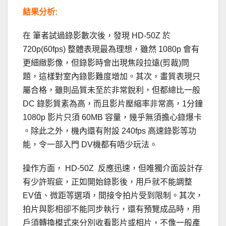
結果分析:
在 筆者試過錄影數次後，發現 HD-50Z 於
720p(60fps) 整體表現最為理想，雖然 1080p 會有
更細緻影像，但錄影時會出現焦段拉遠(剪裁)問
題，這樣對室內錄影難度增加。其次，畫質表現只
屬合格，雖則品質未至於非常銳利，但都總比一般
DC 錄影質素為高，而且影片壓縮率非常高，1分鐘
1080p 影片只須 60MB 容量，幾乎無須擔心錄爆卡
。除此之外，機內還有附設 240fps 高速錄影等功
能，令一部入門 DV機都有唔少玩法。
操作方面， HD-50Z 反應迅速，但唯獨介面設計存
有少許瑕疵，正如開始錄影後，用戶就不能調整
EV值、微距等選項，間接令拍片受到限制。其次，
拍片與影相卻不能同步執行，還有預覽成品時，用
戶須轉換模式來分別收看影片或相片，不像一般產