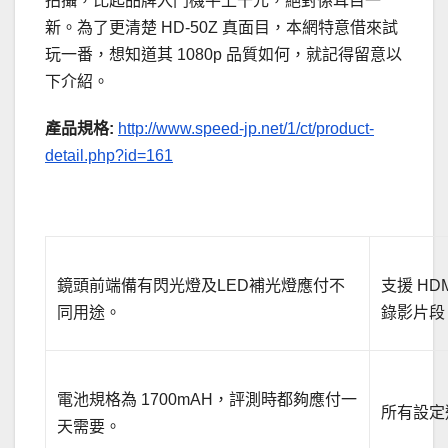
拍攝，比起品牌入門機平上千元，絕對係耳目一
新。為了更清楚 HD-50Z 真面目，本網特意借來試
玩一番，想知道其 1080p 品質如何，就記得留意以
下介紹。
產品規格:
http://www.speed-jp.net/1/ct/product-
detail.php?id=161
.
鏡頭前端備有閃光燈及LED補光燈應付不
支援 HD
同用途。
錄影片段
電池規格為 1700mAH，評測時都夠應付一
所有設定
天需要。