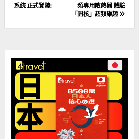
系統 正式登陸!
頻專用散熱器 體驗
章
「開核」超頻樂趣
導
覽