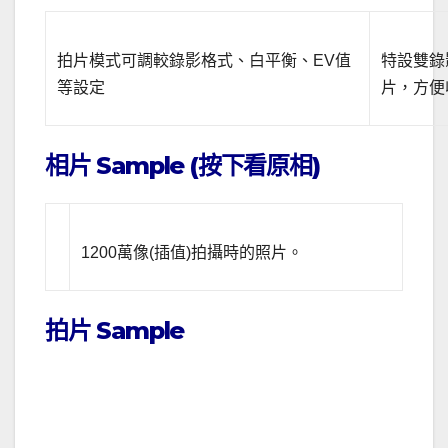
拍片模式可調較錄影格式、白平衡、EV值
特設雙錄
等設定
片，方便收
相片 Sample (按下看原相)
1200萬像(插值)拍攝時的照片。
拍片 Sample