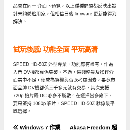
品會在同一 介面下預覽，以上種種問題都反映出設
計未夠體貼用家，但相信日後 firmware 更新能得到
解決。
試玩後感: 功能全面 平玩高清
SPEED HD-50Z 外型專業，功能應有盡有，作為
入門 DV機都算係突破。不過，價錢略貴及操作介
面美中不足，便成為買機與否既考慮因素，畢竟市
面品牌 DV機都係三千多元就有交易，其次支援
720p 拍片既 DC 亦多不勝數。在選擇蠻多底下，
要是堅持 1080p 影片，SPEED HD-50Z 就係最平
既選擇。
文
Windows 7 作業
Akasa Freedom 超