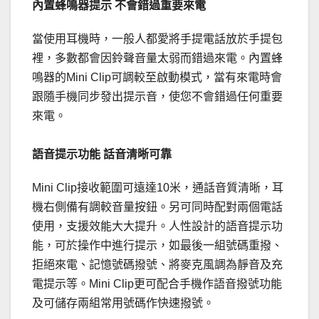
內置蜂鳴器提示 不會錯過重要來電
當使用耳機時，一般人都愛將手提電話放於手提包
裡，多數都會因鈴聲音量太弱而錯過來電。內置蜂
鳴器的Mini Clip可調較至啟動模式，當有來電時會
跟隨手機同步發出提示音，使您不會錯過任何重要
來電。
語音提示功能 話音清晰可靠
Mini Clip接收範圍可遠達10米，通話音質清晰，耳
機右側備有調較音量按鈕。另可同時配對兩個電話
使用，支援效能大大提升。人性設計的語音提示功
能，可於操作中進行提示，如最後一組號碼重撥、
拒絕來電、記憶號碼撥號、將麥克風調為靜音及充
電提示等。Mini Clip更可配合手機作語音撥號功能
及可儲存兩組常用號碼作快速撥號。