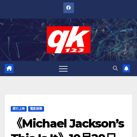
跳
至
內
容
經已上映
電影娛樂
《Michael Jackson’s