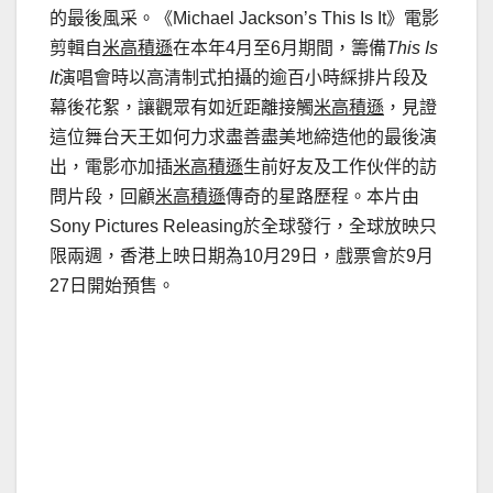
的最後風采。《Michael Jackson’s This Is It》電影
剪輯自
米高積遜
在本年4月至6月期間，籌備
This Is
It
演唱會時以高清制式拍攝的逾百小時綵排片段及
幕後花絮，讓觀眾有如近距離接觸
米高積遜
，見證
這位舞台天王如何力求盡善盡美地締造他的最後演
出，電影亦加插
米高積遜
生前好友及工作伙伴的訪
問片段，回顧
米高積遜
傳奇的星路歷程。本片由
Sony Pictures Releasing於全球發行，全球放映只
限兩週，香港上映日期為10月29日，戲票會於9月
27日開始預售。