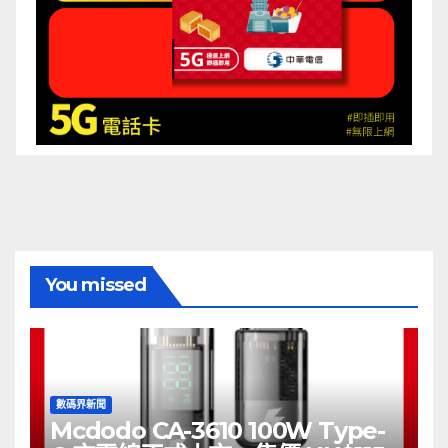
You missed
數碼界新聞
Mcdodo CA-3610 100W Type-