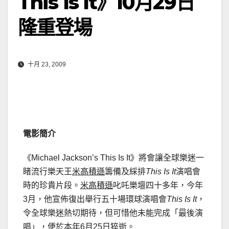
This Is It》10月29日
隆重登場
十月 23, 2009
電影簡介
《Michael Jackson’s This Is It》將會讓全球樂迷一
睹流行樂天王
米高積遜
籌備及綵排
This Is It
演唱會
時的珍貴片段。
米高積遜
叱吒樂壇四十多年，今年
3月，他宣佈復出舉行五十場環球演唱會
This Is It
，
令全球樂迷熱切期待，但可惜他未能完成「最後演
唱」，便於本年6月25日猝逝。