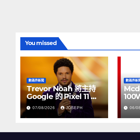
You missed
數碼界新聞
數碼界新
Trevor Noah 將主持
Mcd
Google 的 Pixel 11 推
100
介活動
正式
07/08/2026
JOSEPH
06/0
HK$