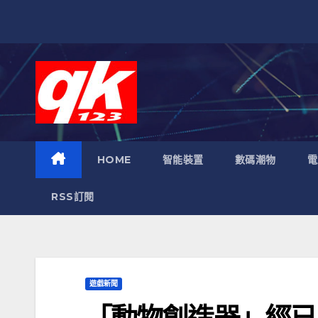
跳
至
內
容
HOME
智能裝置
數碼潮物
電
RSS訂閱
遊戲新聞
「動物創造器」經已