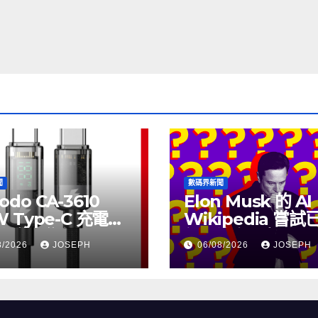
聞
數碼界新聞
odo CA-3610
Elon Musk 的 AI
W Type-C 充電線
Wikipedia 嘗
上市，售價
個月沒有更新了
8/2026
JOSEPH
06/08/2026
JOSEPH
115