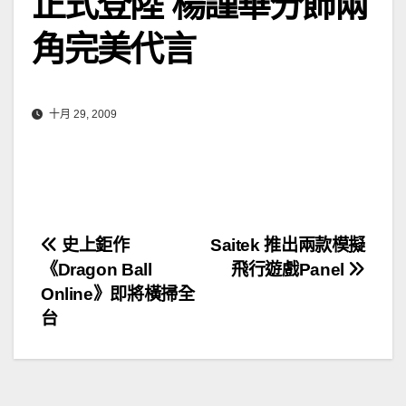
正式登陸 楊謹華分飾兩
角完美代言
十月 29, 2009
文
史上鉅作
Saitek 推出兩款模擬
《Dragon Ball
飛行遊戲Panel
章
Online》即將橫掃全
導
台
覽