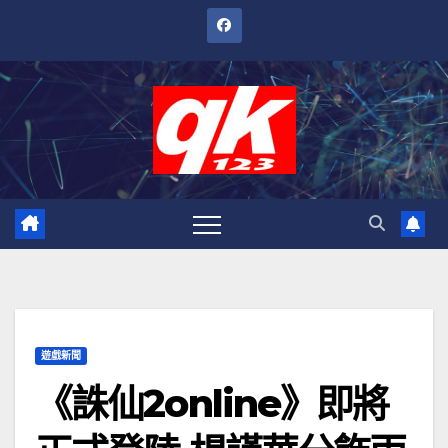
跳
至
內
容
遊戲新聞
《誅仙2online》即將