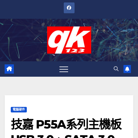
跳
至
內
容
電腦硬件
技嘉 P55A系列主機板