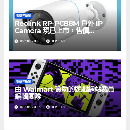
數碼界新聞
Reolink RP-PCB8M 戶外 IP
Camera 現已上市，售價
HK$722
09/08/2026
JOSEPH
數碼界新聞
由 Walmart 贊助的遊戲網站裁員
編輯團隊
08/08/2026
JOSEPH