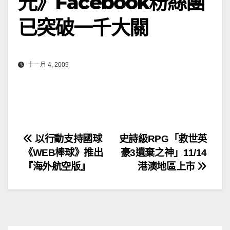
光》Facebook粉絲團
已突破一千大關
十一月 4, 2009
文
以行動支持國球
史詩級RPG「救世英
《WEB棒球》推出
豪3遺棄之神」11/14
章
『海外航空版』
港澳地區上市
導
覽