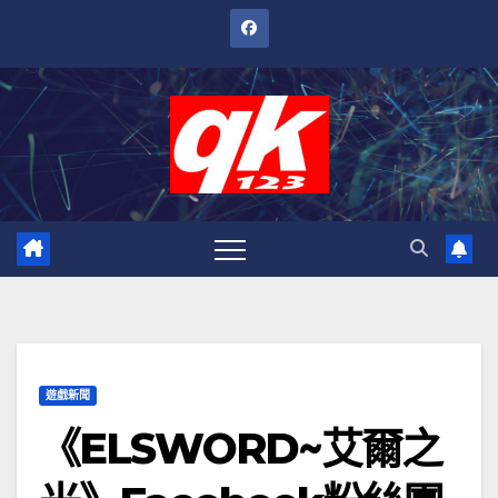
跳
至
內
容
遊戲新聞
《ELSWORD~艾爾之