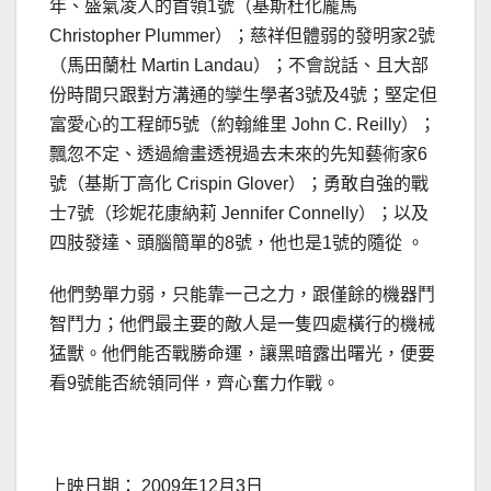
年、盛氣凌人的首領1號（基斯杜化龐馬
Christopher Plummer）；慈祥但體弱的發明家2號
（馬田蘭杜 Martin Landau）；不會說話、且大部
份時間只跟對方溝通的孿生學者3號及4號；堅定但
富愛心的工程師5號（約翰維里 John C. Reilly）；
飄忽不定、透過繪畫透視過去未來的先知藝術家6
號（基斯丁高化 Crispin Glover）；勇敢自強的戰
士7號（珍妮花康納莉 Jennifer Connelly）；以及
四肢發達、頭腦簡單的8號，他也是1號的隨從 。
他們勢單力弱，只能靠一己之力，跟僅餘的機器鬥
智鬥力；他們最主要的敵人是一隻四處橫行的機械
猛獸。他們能否戰勝命運，讓黑暗露出曙光，便要
看9號能否統領同伴，齊心奮力作戰。
上映日期： 2009年12月3日