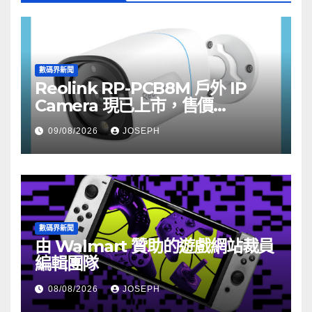
數碼界新聞
Reolink RP-PCB8M 戶外 IP
Camera 現已上市，售價
HK$722
09/08/2026
JOSEPH
數碼界新聞
由 Walmart 贊助的遊戲網站裁員
編輯團隊
08/08/2026
JOSEPH