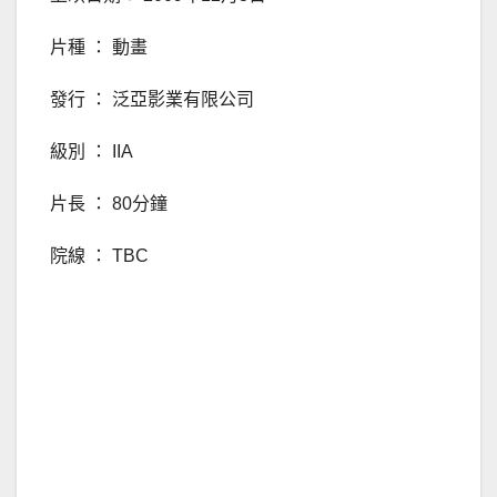
片種 ： 動畫
發行 ： 泛亞影業有限公司
級別 ： IIA
片長 ： 80分鐘
院線 ： TBC