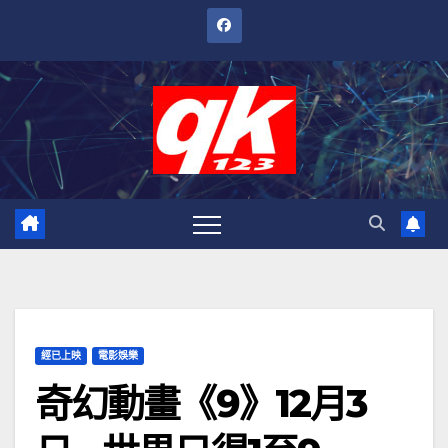
跳
至
內
容
經已上映
電影娛樂
奇幻動畫《9》12月3