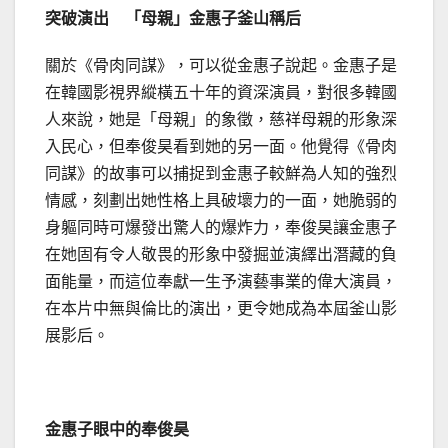
突破演出 「母親」金惠子釜山稱后
關於《骨肉同謀》，可以從金惠子說起。金惠子是
在韓國影視界縱橫五十年的資深演員，對很多韓國
人來說，她是「母親」的象徵，慈祥母親的形象深
入民心，但奉俊昊看到她的另一面。他覺得《骨肉
同謀》的故事可以捕捉到金惠子較鮮為人知的強烈
情感，刻劃出她性格上具破壞力的一面，她脆弱的
身軀同時可爆發出驚人的爆炸力，奉俊昊讓金惠子
在她固有令人敬畏的形象中發掘並演繹出潛藏的負
面能量，而這位奉獻一生予演藝事業的偉大演員，
在本片中無與倫比的演出，更令她成為本屆釜山影
展影后。
金惠子眼中的奉俊昊