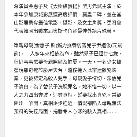
深演員金惠子及《太極旗飄揚》型男元斌主演，於
本年參加康城影展獲高度評價，贏盡口碑，並在釜
山影展勇奪最佳電影、攝影、及女主角獎，更將會
代表韓國出戰來屆奧斯卡角逐最佳外語片殊榮。
單親母親(金惠子 飾)獨力撫養弱智兒子尹道俊(元斌
飾)，二人多年來相依為命，雖然兒子已經廿七歲，
但仍事事需要母親照顧及擔憂。一天，一名少女被
發現離奇死於廢屋天台，道俊捲入此宗迷離兇殺
案，更被認定為殺人兇手，母親愛子情切，深信兒
子清白，為了替兒子洗脫罪名，她不惜一切，以一
人之力四出奔波，追尋真相，誓要找出真兇。當疑
團逐一解開，真相逐步迫近，情況卻陷入母親無法
預料的失控局面，揭發令人心寒的駭人真相…….