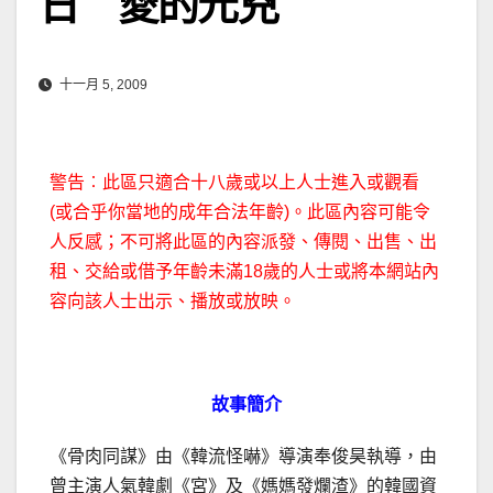
日 愛的元兇
十一月 5, 2009
警告︰此區只適合十八歲或以上人士進入或觀看
(或合乎你當地的成年合法年齡)。此區內容可能令
人反感；不可將此區的內容派發、傳閱、出售、出
租、交給或借予年齡未滿18歲的人士或將本網站內
容向該人士出示、播放或放映。
故事簡介
《骨肉同謀》由《韓流怪嚇》導演奉俊昊執導，由
曾主演人氣韓劇《宮》及《媽媽發爛渣》的韓國資