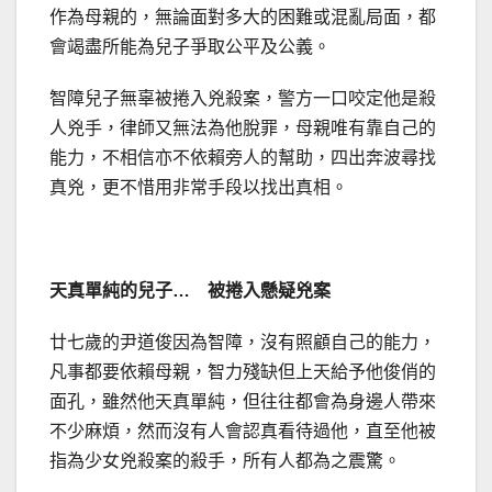
作為母親的，無論面對多大的困難或混亂局面，都
會竭盡所能為兒子爭取公平及公義。
智障兒子無辜被捲入兇殺案，警方一口咬定他是殺
人兇手，律師又無法為他脫罪，母親唯有靠自己的
能力，不相信亦不依賴旁人的幫助，四出奔波尋找
真兇，更不惜用非常手段以找出真相。
天真單純的兒子… 被捲入懸疑兇案
廿七歲的尹道俊因為智障，沒有照顧自己的能力，
凡事都要依賴母親，智力殘缺但上天給予他俊俏的
面孔，雖然他天真單純，但往往都會為身邊人帶來
不少麻煩，然而沒有人會認真看待過他，直至他被
指為少女兇殺案的殺手，所有人都為之震驚。