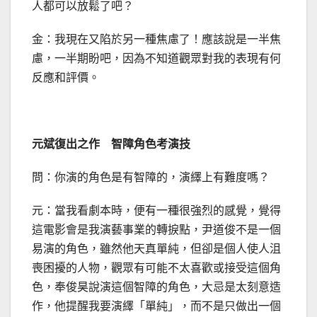
人都可以放鬆了吧？
金：我現在又陷於另一種焦慮了！應該說是一半焦
慮，一半期盼吧，因為不知道觀眾對我的表現有何
反應和評價。
元斌復出之作 智障角色考演技
問：你演的角色是有智障的，演繹上有難度嗎？
元：當我看劇本時，便有一種很強烈的感覺，覺得
這電影會是我演藝事業的轉捩點，尹道俊不是一個
易演的角色，雖然他天真單純，但卻是個人使人沮
喪困擾的人物，觀眾有可能不太喜歡或接受這個角
色，奉俊昊說演這個智障的角色，大忌是太刻意造
作，他提醒我要演繹「單純」，而不是只做出一個