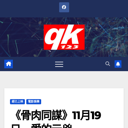
跳
至
內
容
經已上映
電影娛樂
《骨肉同謀》11月19