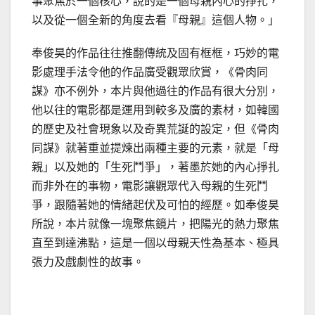
事聚焦於一個核心，說的是一個母親內心的掙扎，
以及從一個全新的角度去看『母親』這個人物。」
奉俊昊的作品往往推翻傳統及固有框框，巧妙的電
影處理手法令他的作品廣受觀眾欣賞，《骨肉同
謀》亦不例外，本片與他過往的作品有很大分別，
他以往的電影都是運用到較多及廣的素材，如韓國
的歷史及社會現象以及奇異荒誕的設定，但《骨肉
同謀》就著重並提煉出兩種主要的元素，就是「母
親」以及她的「生死鬥爭」，著墨於她的內心掙扎
而非外在的事物，電影讓觀眾代入母親的生死鬥
爭，跟隨著她的情緒起伏及可怕的經歷。如奉俊昊
所說，本片就像一塊聚焦鏡片，把陽光的熱力聚焦
直至到達沸點，這是一個以母親天性為基本、極具
張力及戲劇性的故事。