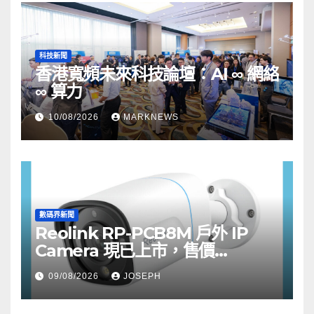
科技新聞
香港寬頻未來科技論壇：AI ∞ 網絡
∞ 算力
10/08/2026
MARKNEWS
數碼界新聞
Reolink RP-PCB8M 戶外 IP
Camera 現已上市，售價
HK$722
09/08/2026
JOSEPH