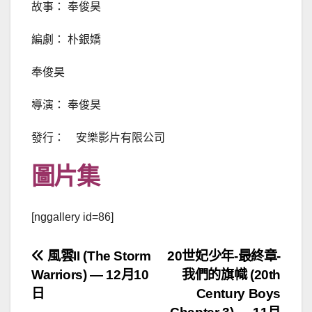
故事： 奉俊昊
編劇： 朴銀嬌
奉俊昊
導演： 奉俊昊
發行： 安樂影片有限公司
圖片集
[nggallery id=86]
文
風雲II (The Storm
20世妃少年-最終章-
Warriors) — 12月10
我們的旗幟 (20th
章
日
Century Boys