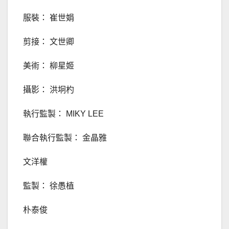
服裝： 崔世娟
剪接： 文世卿
美術： 柳星姬
攝影： 洪坰杓
執行監製： MIKY LEE
聯合執行監製： 金晶雅
文洋權
監製： 徐愚植
朴泰俊