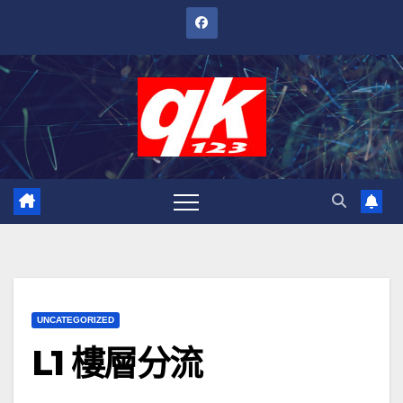
跳
至
內
容
UNCATEGORIZED
L1 樓層分流