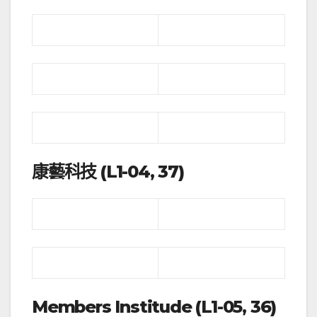
康藝科技 (L1-04, 37)
Members Institude (L1-05, 36)