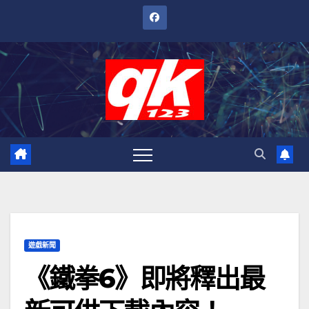
跳
至
內
容
遊戲新聞
《鐵拳6》即將釋出最