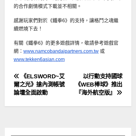
的合作劇情模式下載並不相關。
感謝玩家們對於《鐵拳6》的支持，讓格鬥之魂繼
續燃燒下去！
有關《鐵拳6》的更多遊戲詳情，敬請參考遊戲官
網：
www.namcobandaipartners.com.tw
或
www.tekken6asian.com
文
《ELSWORD~艾
以行動支持國球
爾之光》搶內測帳號
《WEB棒球》推出
章
論壇全面啟動
『海外航空版』
導
覽