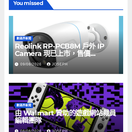
You missed
數碼界新聞
Reolink RP-PCB8M 戶外 IP
Camera 現已上市，售價
HK$722
09/08/2026
JOSEPH
數碼界新聞
由 Walmart 贊助的遊戲網站裁員
編輯團隊
08/08/2026
JOSEPH