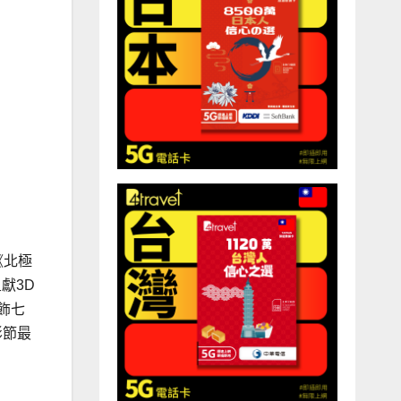
、《北極
呈獻3D
分飾七
影節最