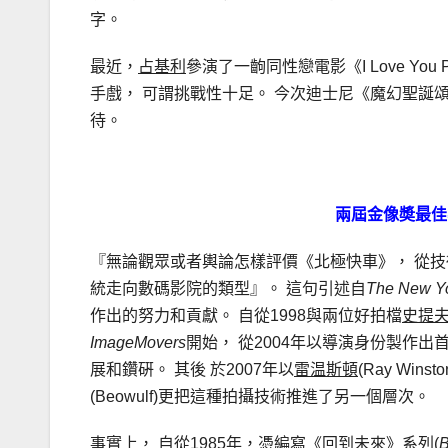
字。
最近，
占基利
參演了一齣同性戀電影《I Love You P
手戲， 可謂挑戰性十足。 今次迪士尼《魔幻聖誕
待。
兩屆金像奬最佳
『無論觀眾或者輿論怎樣評價《北極快車》， 從技
統走向數碼影院的類型』。 這句引述自
The New Y
作出的努力和貢獻。 自從1998與兩位好拍檔
史提
ImageMovers
開始， 從2004年以導演身份製作出首齣
展和鑽硏。 其後 於2007年以
雷温斯頓
(Ray Winst
(Beowulf)更把這種拍攝技術推進了另一個層次。
事實上， 自從1985年，憑編寫《回到未來》系列(
B