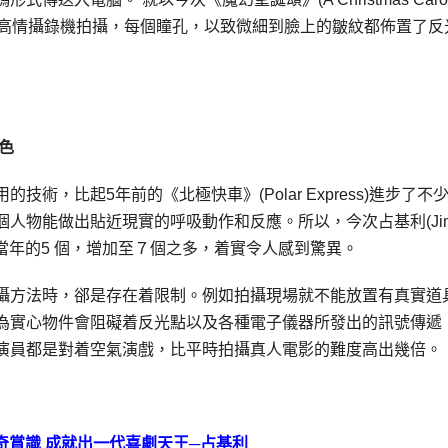
的高情攝錄機拍攝，每個瞳孔，以致微細到臉上的皺紋都佈置了反
色
，比起5年前的《北極快車》(Polar Express)進步了不少
人物能做出貼近現實的呼吸動作和反應。所以，今次占基利(Ji
nks)當年的5 個，增加至７個之多，着實令人感到驚異。
攝方法時，郤是存在着限制。例如拍攝現場就不能放置有真實道
為實心物件會阻礙着反光點以及各種電子儀器所發出的訊號傳遞
演員都是對着空氣演戲，比平時拍攝真人電影的難度高出幾倍。
奇賞識
成就出一代喜劇天王─占基利