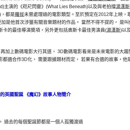
 Ford)主演的《咫尺閃靈》(What Lies Beneath)以及與老拍擋
湯漢斯
y)，都是
羅拔
未曾處理過的電影類型。至於預定在2012年上映，
marine” 更加是他首次涉獵有關音樂題材的作品。 當然不得不提的， 是
斯卡的最佳導演奬項，另外更包括奧斯卡最佳男演員(
湯漢斯
)以
 再加上數碼電影大行其道， 3D數碼電影看來是未來電影的大趨
都適合作3D化， 需要跟據題材而定， 若果有合適的故事，他
的英國聖誕
《魔幻》故事人物簡介
。 過去的每個聖誕節都是一個人孤獨渡過