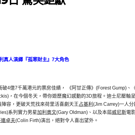
利真人演繹『孤寒財主』
7
大角色
s)衝破4億7千萬港元的票房佳績， 《阿甘正傳》(Forest Gump)
Zemeckis)，在今個冬天，帶你遊歷魔幻感動的3D旅程。迪士尼壓軸
。幕前演員陣容，更破天荒找來荷里活喜劇天王
占基利
(Jim Carrey)一人
ries)系列實力男星
加利奧文
(Gary Oldman)、以及本屆
威尼斯
電
哥連卓夫
(Colin Firth)演出，絕對令人喜出望外。