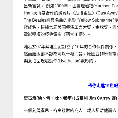
出新嘗試。 例如2000年，由
夏理遜福
(Harrison
Hanks)再度合作的災難片《劫後重生》(Cast Awa
The Beatles經典名曲的電影 “Yellow Sub
夜成名，橫掃當屆美國導演工會大奬、金球奬、奧
電影奬項的經典電影《阿甘正傳》。
隨着於07年與迪士尼訂立了10年的合作伙伴關係，
然而
羅拔
郤不認為可以一概而論，原因並非所有電影
樂意拍回現場動作(Live Action)電影的。
帶你走進
19
世紀
史古治(
幼、青、壯、老年) (
占基利 Jim Carrey
飾)
一個刻薄寡恩、吝嗇錢財的商人，親人都離他而去