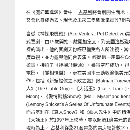
在《魔幻聖誕頌》當中，
占基利
將會別開生面地，
又會化身成過去、現代及未來三隻聖誕鬼靈等7個
自從《神探飛機頭》(Ace Ventura: Pet Detec
式喜劇。由15歲開始，離開
加拿大
，到
美國洛杉磯
裸的演出，他的喜劇天份經已備受各人所注視，當
度重視，並力邀與他同台表演。 經歷過一連串在Come
邀請，接拍了《神探飛機頭》，獲得空前成功， 迅
電影，《變相怪傑》，更在
美國
本土勁收逾億美元
作，包括《新蝙蝠俠之不敗之謎》(Batman Forever)、《
人》(The Cable Guy)、《大話王》(Liar， Liar，
Moon)、《愛情黐筋Show》(Me， Myself and 
(Lemony Snicket’s A Series Of Unfortunate E
而
占基利
在《真人Show》和《娛人先生》中的精
《大話王》於1997年上映時，亦以超過1億美元
現時為止，
占基利
從影21套電影的票房總計數字