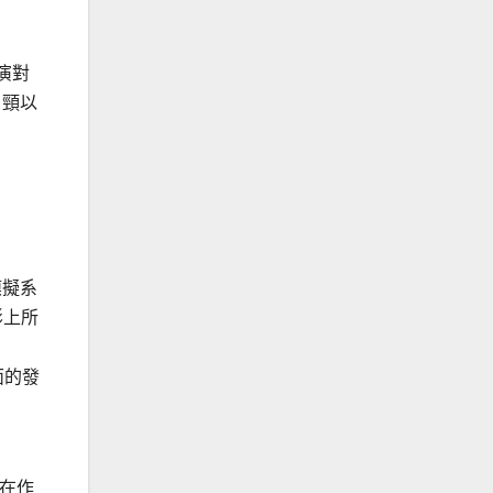
大演對
引頸以
模擬系
影上所
面的發
》
在作