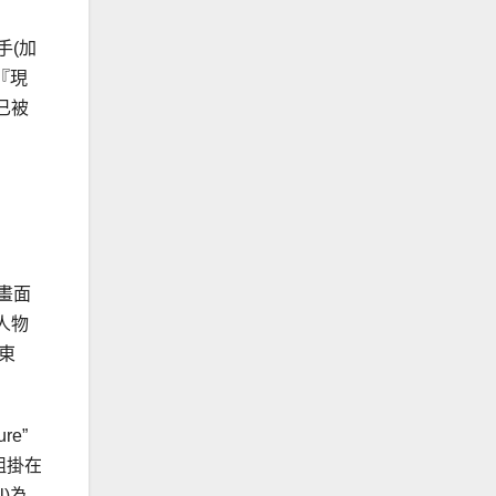
手(加
『現
已被
份畫面
人物
東
re”
組掛在
)為