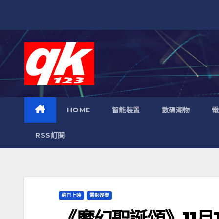
跳
至
內
容
HOME
智能裝置
數碼潮物
電
RSS訂閱
經已上映
電影娛樂
《魔幻聖誕頌》11月