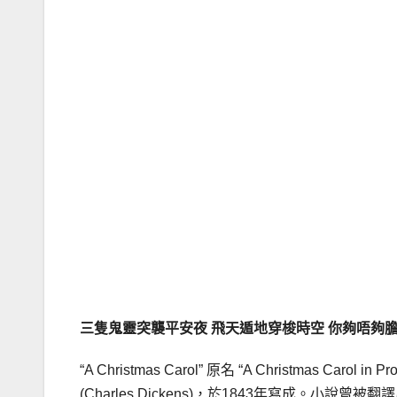
三隻鬼靈突襲平安夜
飛天遁地穿梭時空
你夠唔夠
“A Christmas Carol” 原名 “A Christmas Carol in 
(Charles Dickens)，於1843年寫成。