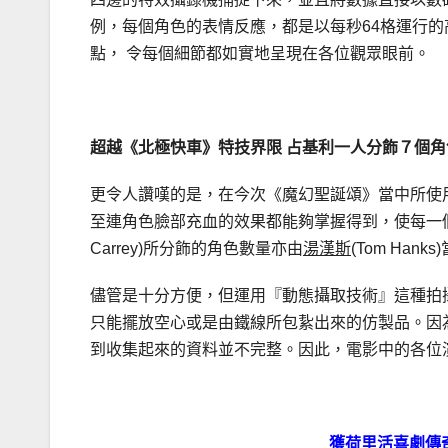
例，每個角色的表情反應，都是以每秒64格運行
點， 令每個細節都如實地呈現在各位觀眾眼前。
超越《北極快車》特技界限 占基利一人分飾７個角
更令人讚嘆的是，在今次《魔幻聖誕頌》當中所使用的技術
至連角色臉部充血的效果都能夠掌握得到，使每一個
Carrey)所分飾的角色數量亦由
湯漢斯
(Tom Ha
儘管是十分方便，但運用『動態攝取技術』這種拍
只能擺放空心或是由鐵線所包紥出來的仿製品。因
到收集起來的資料並不完整。因此，電影中的各位
獲荷里活喜劇傳