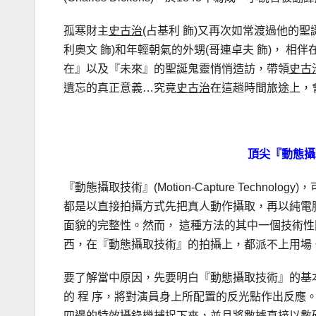
孤寒財主
史古治
(占基利 飾)又再次如常渡過他的
利奧文 飾)和年輕朝氣的外甥(哥連卓夫 飾)， 
在』以及『未來』的聖誕鬼靈悄悄造訪，帶領
史古
遺忘的真正意義…究竟
史古治
在這趟時間旅途上，
頂尖『動態攝
『動態攝取技術』(Motion-Capture Tech
都是以直接拍攝方式先把真人動作攝取，再以純電
面貌的完整性。然而， 這種方法的其中一個技術
西，在『動態攝取技術』的拍攝上，都派不上用場
要了解當中原因，先要明白『動態攝取技術』的基本運行理論。 這
的 程 序，將對演員身上所配置的反光點作出反應
四邊的特效攝錄機捕捉下來，並且將數據直接以數碼形式傳送