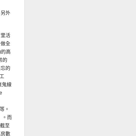
 另外
荷里活
去做全
ld)的高
弟的
難忘的
工
《衰鬼線
e
)等等。
』。而
。截至
票房數