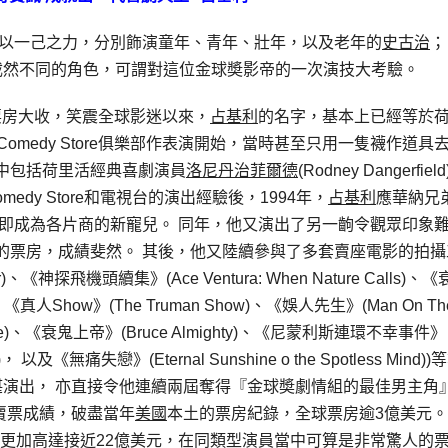
以一己之力，分別飾演童年、青年、壯年，以及老年的
史古治
；
截然不同的角色，可謂對這位金球奬影帝的一次演技大考驗。
tive)票房大收，笑震全球影迷以來，
占基利
的名字，基本上已經等於
Comedy Store俱樂部作表演開始，當時甚至只用一隻襪作道具
中包括荷里活經典喜劇演員
洛尼丹治菲爾德
(Rodney Dangerfie
dy Store和電視台的演出經驗後，1994年，
占基利
應華納兄
即成為各片商的新寵兒。 同年，他又演出了另一齣令觀眾印象
的票房，成績斐然。 其後，他又陸續參與了多套賣座電影的拍攝
神探飛機頭續集》(Ace Ventura: When Nature Calls)、
)、《真人Show》(The Truman Show)、《娛人先生》(Man On Th
Irene)、《衰鬼上帝》(Bruce Almighty)、《尼蒙利斯連環不幸事件》
vents)， 以及《無痛失戀》(Eternal Sunshine o the Spotless Mind)
湛演出， 亦直接令他連續兩屆奪得『金球奬劇情組的最佳男主角
的賣票成績，破盡當年
美國
本土的票房紀錄，全球票房逾3億美元
，更加高達接近22億美元，在同類型演員當中可算是非常驚人的