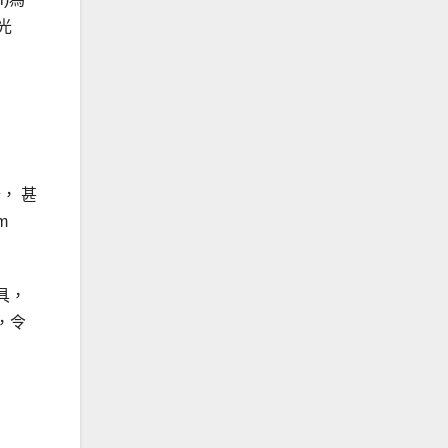
光
， 甚
m
具，
，令