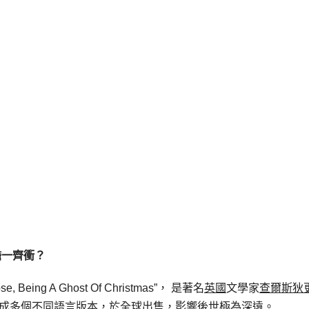
膽一齊衝？
Prose, Being A Ghost Of Christmas”， 是著名
英國
文學家
查爾斯狄
小說曾被翻譯成多個不同語言版本，於全球出售，影響後世極為深遠。