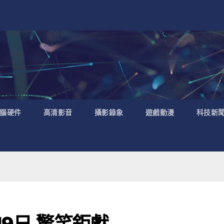
腦硬件
高清影音
攝影錄象
遊戲動漫
科技新
19日 驚笑鉅獻