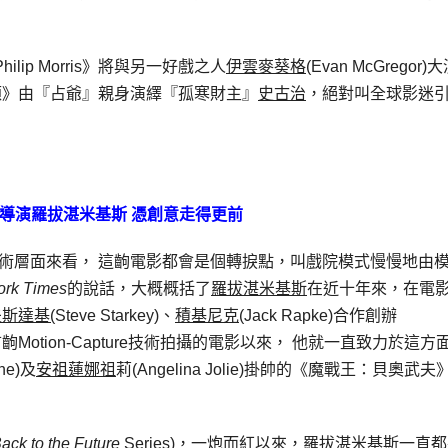
hilip Morris》將與另一好戲之人
伊雲麥葵格
(Evan McGregor)
頌》由『占爺』親身演繹『孤寒財主』
史古治
，絕對叫全球影迷
導演羅拔湛米基斯
憑創意走得更前
術層面來看， 這齣電影都會是個轉捩點，叫戲院模式慢慢地由
ork Times
的說話，大概概括了
羅拔湛米基斯
在近十年來，在電
夫斯達基
(
Steve Starkey)、
積基尼克
(Jack Rapke)合作創辦
Motion-Capture技術拍攝的電影以來， 他就一直致力於這方
one)及
安祖蓮娜祖
莉(Angelina Jolie)掛帥的《魔戰王：貝奧武夫
ack to the Future
Series)，一炮而紅以來，
羅拔湛米基斯
一直都