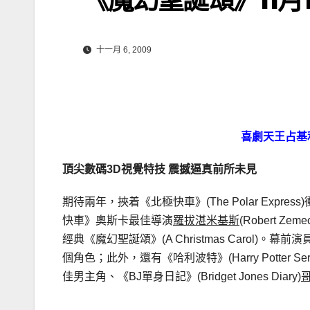
十一月 6, 2009
喜劇天王占基
頂尖數碼
3D
視覺特技
震撼逼真前所未見
期待兩年，挾着《北極快車》(The Polar Expres
快車》奧斯卡最佳導演
羅拔湛米基斯
(Robert 
經典《魔幻聖誕頌》(A Christmas Carol)
個角色；此外，還有《哈利波特》(Harry Potter Se
佳男主角、《BJ單身日記》(Bridget Jones Diary)