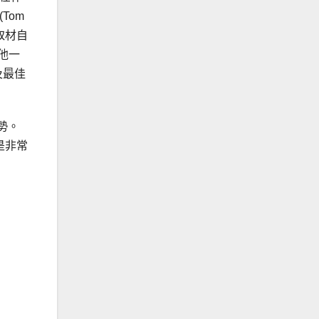
(Tom
取材自
叫他一
及最佳
勢。
是非常