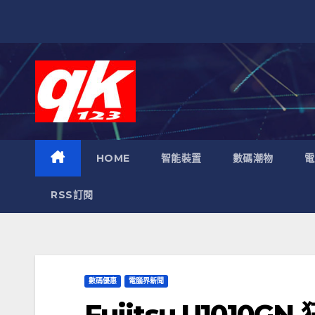
跳
至
內
容
HOME
智能裝置
數碼潮物
電
RSS訂閱
數碼優惠
電腦界新聞
Fujitsu U1010G