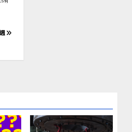
cs有
惠週