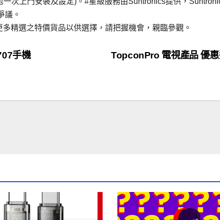
門安裝及設定)。#星級服務由Suntronics提供，Suntroni
爭議。
尚有更多精選之特價貨品以供選擇，請把握機會，親臨參觀。
T707手機
TopconPro 電視產品 優