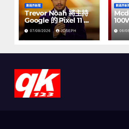
數碼界新聞
數碼界新
Trevor Noah 將主持
Mcd
Google 的 Pixel 11 推
100
介活動
正式
07/08/2026
JOSEPH
06/0
HK$