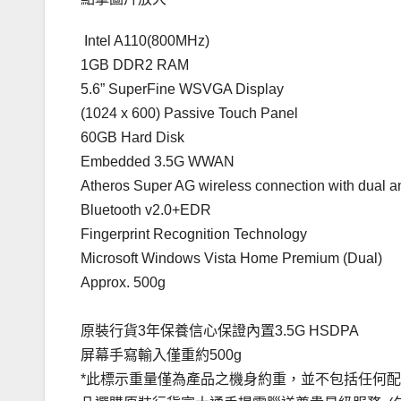
Intel A110(800MHz)
1GB DDR2 RAM
5.6” SuperFine WSVGA Display
(1024 x 600) Passive Touch Panel
60GB Hard Disk
Embedded 3.5G WWAN
Atheros Super AG wireless connection with dual 
Bluetooth v2.0+EDR
Fingerprint Recognition Technology
Microsoft Windows Vista Home Premium (Dual)
Approx. 500g
原裝行貨3年保養信心保證內置3.5G HSDPA
屏幕手寫輸入僅重約500g
*此標示重量僅為產品之機身約重，並不包括任何