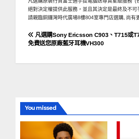
凡選購原裝行貨富士通手提電腦送尊貴星級服務 (包一次上
絕對決定權提供此服務，並且其決定是最終及不可
請親臨銅鑼灣時代廣場8樓804室專門店選購, 
文
凡選購Sony Ericsson C903、T715或
免費送您原廠藍牙耳機VH300
章
導
覽
You missed