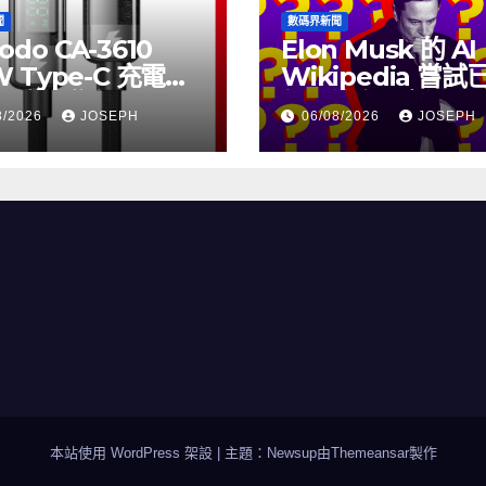
聞
數碼界新聞
odo CA-3610
Elon Musk 的 AI
W Type-C 充電線
Wikipedia 嘗
上市，售價
個月沒有更新了
8/2026
JOSEPH
06/08/2026
JOSEPH
115
本站使用 WordPress 架設
|
主題：Newsup由
Themeansar
製作