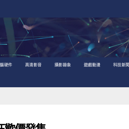
腦硬件
高清影音
攝影錄象
遊戲動漫
科技新
N 狂歡價發售