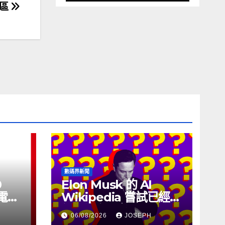
特區
數碼界新聞
0
Elon Musk 的 AI
充電線
Wikipedia 嘗試已經幾
個月沒有更新了
06/08/2026
JOSEPH