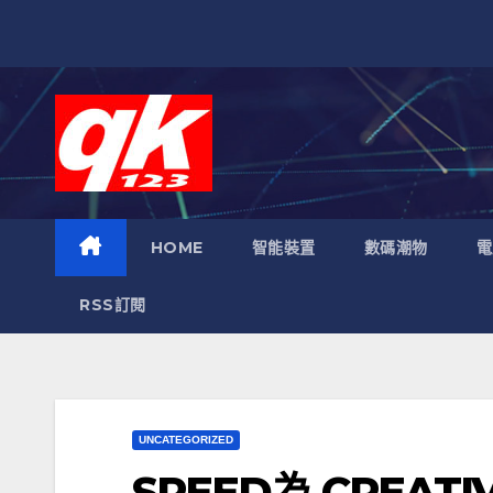
跳
至
內
容
HOME
智能裝置
數碼潮物
電
RSS訂閱
UNCATEGORIZED
SPEED為 CREAT