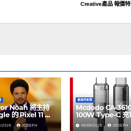
Creative產品 報價
聞
數碼界新聞
vor Noah 將主持
Mcdodo CA-361
le 的 Pixel 11 推
100W Type-C 
動
正式上市，售價
8/2026
JOSEPH
06/08/2026
JOSEPH
HK$115