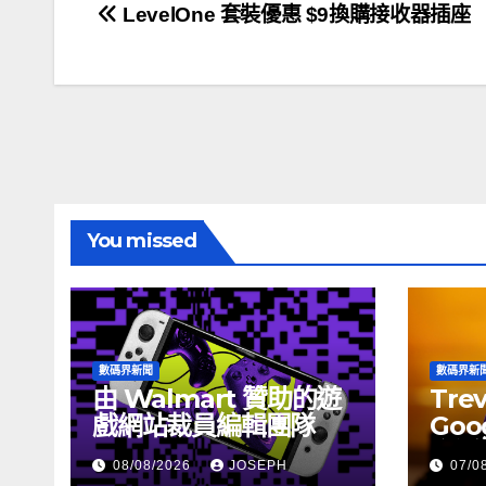
文
LevelOne 套裝優惠 $9換購接收器插座
章
導
覽
You missed
數碼界新聞
數碼界新
由 Walmart 贊助的遊
Tre
戲網站裁員編輯團隊
Goog
介活
08/08/2026
JOSEPH
07/0