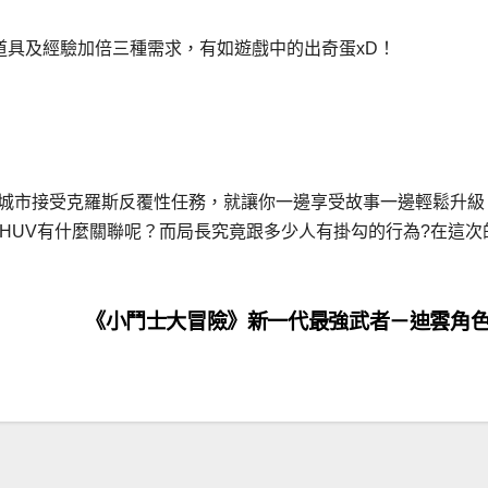
道具及經驗加倍三種需求，有如遊戲中的出奇蛋xD！
三城市接受克羅斯反覆性任務，就讓你一邊享受故事一邊輕鬆升級
HUV有什麼關聯呢？而局長究竟跟多少人有掛勾的行為?在這次
《小鬥士大冒險》新一代最強武者－迪雲角