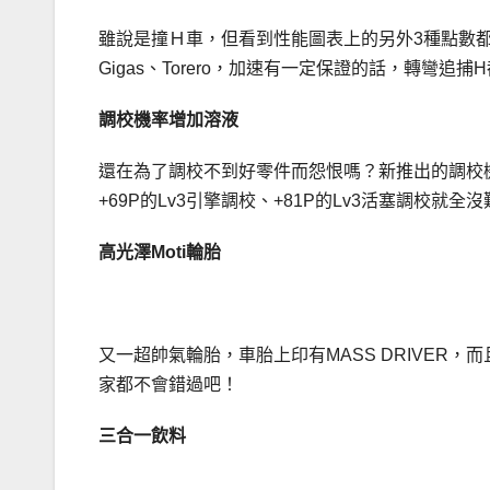
雖說是撞Ｈ車，但看到性能圖表上的另外3種點數都
Gigas、Torero，加速有一定保證的話，轉彎追
調校機率增加溶液
還在為了調校不到好零件而怨恨嗎？新推出的調校
+69P的Lv3引擎調校、+81P的Lv3活塞調校就全
高光澤
Moti
輪胎
又一超帥氣輪胎，車胎上印有MASS DRIVER
家都不會錯過吧！
三合一飲料