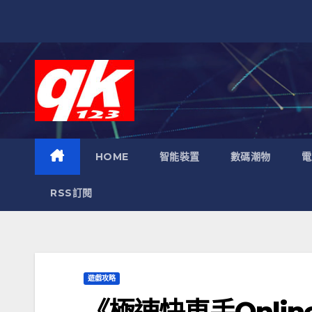
跳
至
內
容
HOME
智能裝置
數碼潮物
電
RSS訂閱
遊戲攻略
《極速快車手Onli