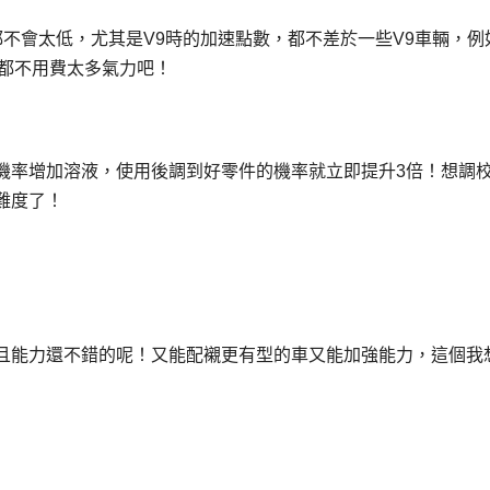
不會太低，尤其是V9時的加速點數，都不差於一些V9車輛，例
捕H都不用費太多氣力吧！
機率增加溶液，使用後調到好零件的機率就立即提升3倍！想調
沒難度了！
，而且能力還不錯的呢！又能配襯更有型的車又能加強能力，這個我