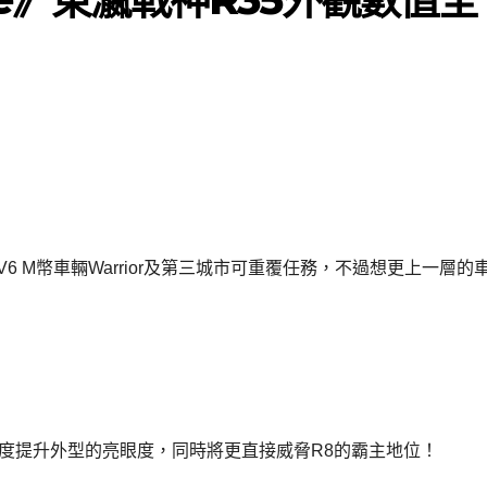
 M幣車輛Warrior及第三城市可重覆任務，不過想更上一層的
僅再度提升外型的亮眼度，同時將更直接威脅R8的霸主地位！