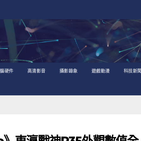
腦硬件
高清影音
攝影錄象
遊戲動漫
科技新
ne》東瀛戰神R35外觀數值全