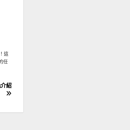
！這
的任
色介紹