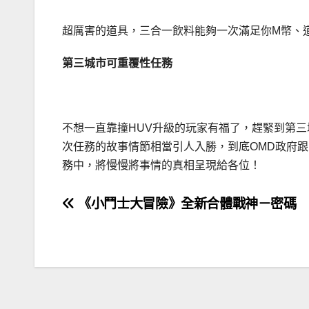
超厲害的道具，三合一飲料能夠一次滿足你M幣、
第三城市可重覆性任務
不想一直靠撞HUV升級的玩家有福了，趕緊到第
次任務的故事情節相當引人入勝，到底OMD政府跟
務中，將慢慢將事情的真相呈現給各位！
文
《小鬥士大冒險》全新合體戰神－密碼
章
導
覽