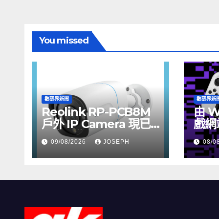
You missed
數碼界新聞
數碼界新
Reolink RP-PCB8M
由 W
戶外 IP Camera 現已
戲網
上市，售價 HK$722
09/08/2026
JOSEPH
08/0