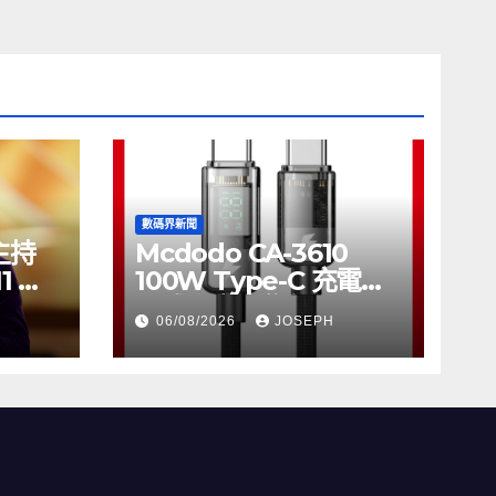
數碼界新聞
將主持
Mcdodo CA-3610
11 推
100W Type-C 充電線
正式上市，售價
06/08/2026
JOSEPH
HK$115