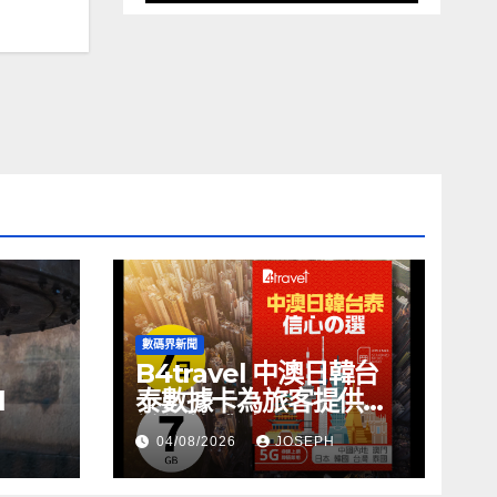
數碼界新聞
B4travel 中澳日韓台
l
泰數據卡為旅客提供無
縫網絡體驗
04/08/2026
JOSEPH