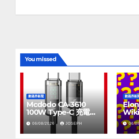
章
導
覽
You missed
數碼界新聞
數碼界新
Mcdodo CA-3610
Elon
100W Type-C 充電線
Wik
正式上市，售價
個月
06/08/2026
JOSEPH
06/0
HK$115