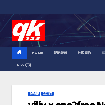
跳
至
內
容
HOME
智能裝置
數碼潮物
電
RSS訂閱
數碼優惠
生活消閒
viliv x one2fr