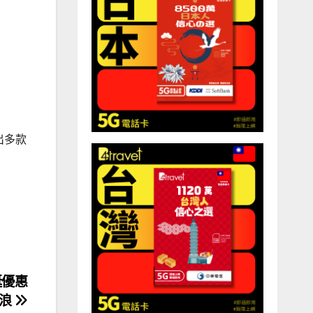
展出多款
聖誕優惠
一浪