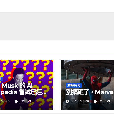
聞
 Musk 的 AI
數碼界新聞
ipedia 嘗試已經幾
別搞砸了，Marve
沒有更新了
8/2026
JOSEPH
05/08/2026
JOSEPH