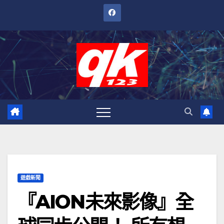
跳
至
內
容
遊戲新聞
『AION未來影像』全