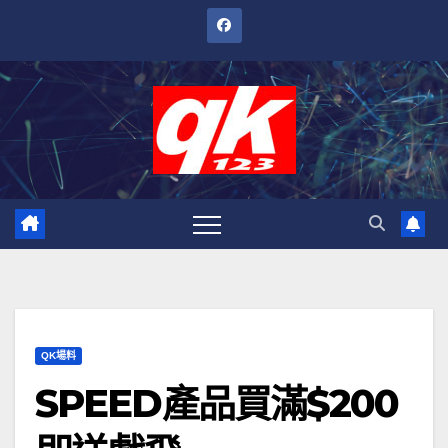
跳
至
內
容
QK場料
SPEED產品買滿$200