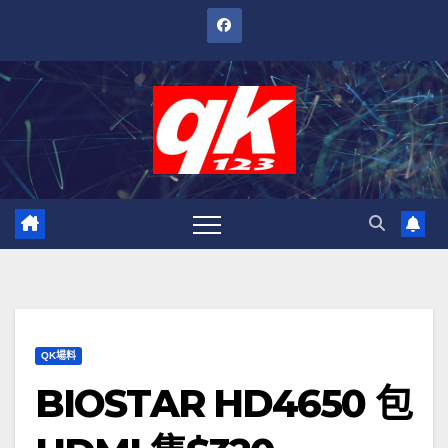
跳
至
內
容
QK場料
BIOSTAR HD4650 包