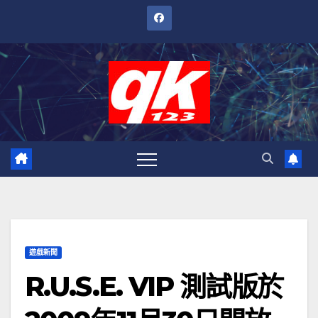
跳
至
內
容
遊戲新聞
R.U.S.E. VIP 測試版於