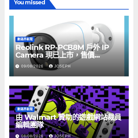
You missed
數碼界新聞
Reolink RP-PCB8M 戶外 IP
Camera 現已上市，售價
HK$722
09/08/2026
JOSEPH
數碼界新聞
由 Walmart 贊助的遊戲網站裁員
編輯團隊
08/08/2026
JOSEPH