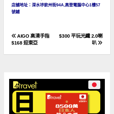
店舖地址：深水埗欽州街94A,高登電腦中心1樓57
號鋪
文
AIGO 高清手指
$300 平玩光纖 2.0喇
$168 迎東亞
叭
章
導
覽