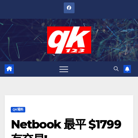
跳
至
內
容
QK場料
Netbook 最平 $1799