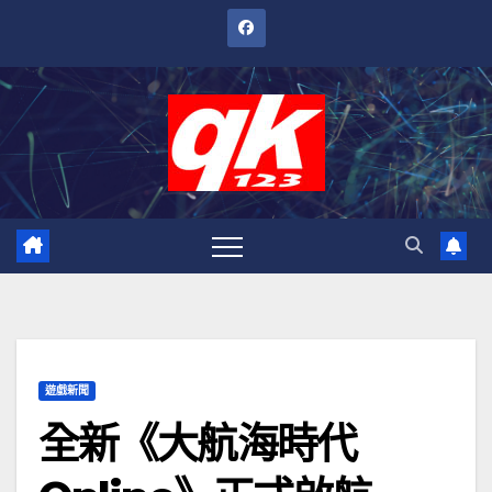
跳
至
內
容
遊戲新聞
全新《大航海時代