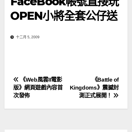
FaceBook帳號直接玩
OPEN小將全套公仔送
十二月 5, 2009
文
《Web風雲II電影
《Battle of
版》網頁遊戲內容首
Kingdoms》震撼封
章
次發佈
測正式展開！
導
覽