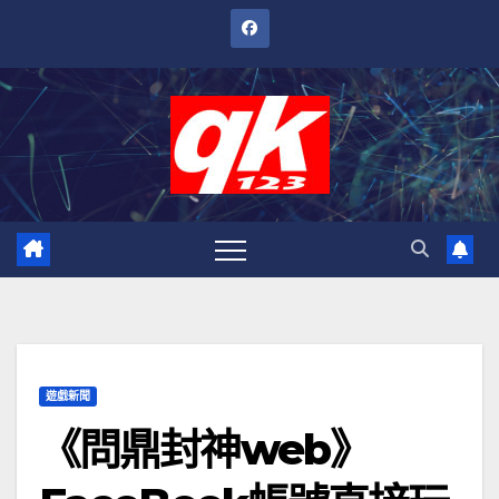
跳
至
內
容
遊戲新聞
《問鼎封神web》