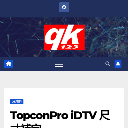
跳
至
內
容
QK場料
TopconPro iDTV 尺