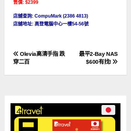
售價: $2399
店舖查詢
: CompuMark (2386 4813)
店舖地址
:
高登電腦中心一樓
54-56
號
文
Olevia高清手指 跌
最平2-Bay NAS
穿二百
$600有找!
章
導
覽