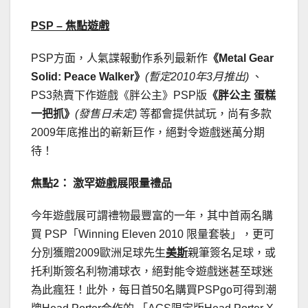
PSP –
焦點遊戲
PSP方面，人氣諜報動作系列最新作
《
Metal Gear
Solid: Peace Walker
》
(
暫定
2010
年
3
月推出
)
、
PS3熱賣下作遊戲《胖公主》PSP版
《胖公主
蛋糕
一把抓》
(
發售日未定
)
等都會提供試玩，尚有多款
2009年底推出的嶄新巨作，絕對令遊戲迷萬分期
待！
焦點
2
：
激罕遊戲展限量禮品
今年遊戲展可謂禮物最豐富的一年，其中首兩名購
買 PSP「Winning Eleven 2010 限量套裝」，更可
分別獲贈2009歐洲足球先生
美斯
親筆簽名足球，或
托利斯簽名利物浦球衣，絕對能令遊戲迷甚至球迷
為此瘋狂！此外，每日首50名購買PSPgo可得到潮