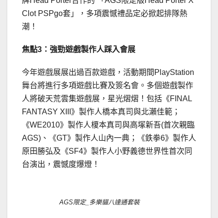
牌Head Porter合作的 「AGS限定版Head Porter X
Clot PSPgo套」，多項震憾禮品定必掀起排隊熱
潮！
焦點
3
：強勁遊戲製作人踩入會展
今年遊戲展展出過百款遊戲，活動期間PlayStation
舞台將進行多項遊戲比賽及簽名會。多個遊戲製作
人將破天荒雲集遊戲展，星光熠熠！包括《FINAL
FANTASY XIII》製作人橋本真司與北瀨佳範；
《WE2010》製作人榎本真司與高塚新吾(首次親臨
AGS)、《GT》製作人山內一典；《鉄拳6》製作人
原田勝弘及《SF4》製作人小野義德世界性首次同
台演出，震憾度爆燈！
AGS限定_多樂貓八達通套裝