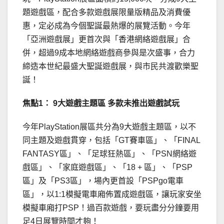
題遊戲區，配合多款遊戲展限量版精品及消費優
惠，定必成為今個聖誕最熱爆的展覽活動。今年
「亞洲遊戲展」更首次與「香港網絡遊戲展」合
併，超過9成本地網絡遊戲商參與是次盛事，合力
締造本世紀最盛大聖誕遊戲展，與市民共渡歡樂聖
誕！
焦點
1
：
9
大遊戲主題區
多款未推出遊戲試玩
今年PlayStation展區共分為9大遊戲主題區，以不
同主題及遊戲貫穿，包括「GT賽車區」、「FINAL
FANTASY區」、「足球狂熱區」、「PSN網絡遊
戲區」、「家庭遊戲區」、「18 + 區」、「PSP
區」及「PS3區」，場內更首設「PSPgo電車
區」，以1:1模擬電車廂佈置成遊戲區，讓玩家安坐
模擬車廂打PSP！過百款遊戲，要玩盡分分鐘要用
足4日展覽時間才夠！