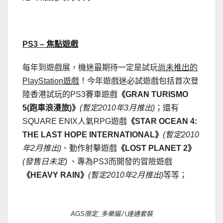
PS3 –
焦點遊戲
每年到遊戲展，機迷最期待一定是試玩
尚未推出的
PlayStation
遊戲
！今年遊戲迷必試遊戲包括首次登
陸香港試玩的PS3賽車遊戲
《
GRAN TURISMO
5(
跑車浪漫旅
)
》
(
暫定
2010
年
3
月推出
)
；還有
SQUARE ENIX人氣RPG遊戲
《
STAR OCEAN 4:
THE LAST HOPE INTERNATIONAL
》
(
暫定
2010
年
2
月推出
)
、動作射擊遊戲
《
LOST PLANET 2
》
(
發售日未定
)
、專為PS3而開發的冒險遊戲
《
HEAVY RAIN
》
(
暫定
2010
年
2
月推出
)
等等；
AGS限定_多樂貓八達通套裝