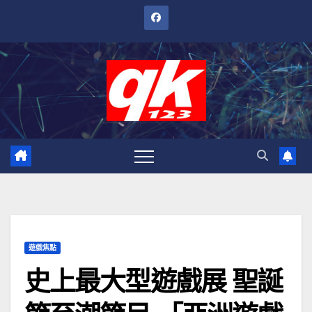
跳
至
內
容
遊戲焦點
史上最大型遊戲展 聖誕