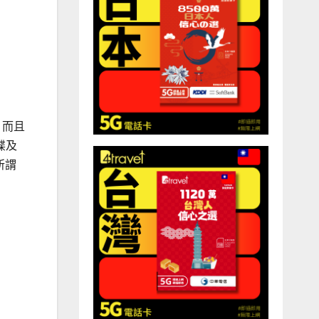
出，而且
碟及
所謂