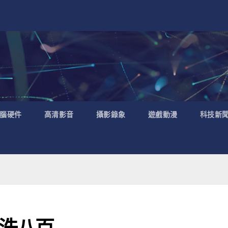
腦硬件
高清影音
攝影錄象
遊戲動漫
科技新
 唔洗八百