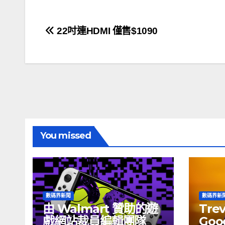
文
22吋連HDMI 僅售$1090
章
導
覽
You missed
數碼界新聞
數碼界新
由 Walmart 贊助的遊
Tre
戲網站裁員編輯團隊
Goog