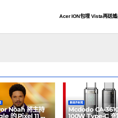
Acer ION包埋 Vista再送
聞
數碼界新聞
vor Noah 將主持
Mcdodo CA-361
le 的 Pixel 11 推
100W Type-C 