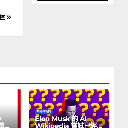
遙控
數碼界新聞
0
Elon Musk 的 AI
充電線
Wikipedia 嘗試已經幾