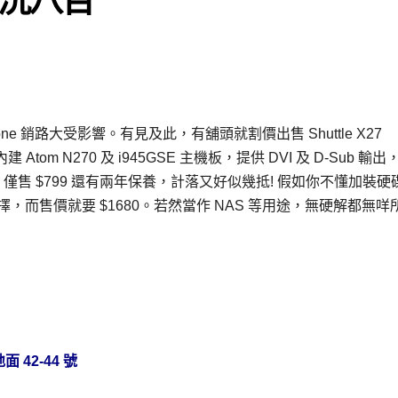
ne 銷路大受影響。有見及此，有舖頭就割價出售 Shuttle X27
建 Atom N270 及 i945GSE 主機板，提供 DVI 及 D-Sub 輸
，僅售 $799 還有兩年保養，計落又好似幾抵! 假如你不懂加裝硬
選擇，而售價就要 $1680。若然當作 NAS 等用途，無硬解都無咩
 42-44 號