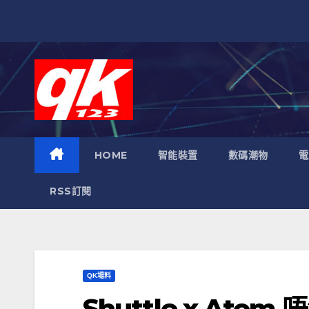
跳
至
內
容
HOME
智能裝置
數碼潮物
電
RSS訂閱
QK場料
Shuttle x Atom