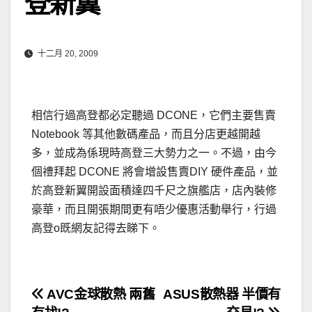
登新翼
十二月 20, 2009
相信行過高登都必定聽過 DCONE，它們主要售賣
Notebook 等其他數碼產品，而且分店更越開越
多，並成為係現時高登三大勢力之一。不過，由今
個禮拜起 DCONE 將會增設售賣DIY 硬件產品，並
於高登新翼開設面積達四千尺之旗艦店，店內裝修
豪華，而且開張期間更有唔少優惠活動舉行，行過
高登o既網友記得去睇下。
文
AVC金球散熱 兩舊
ASUS散熱器 半價有