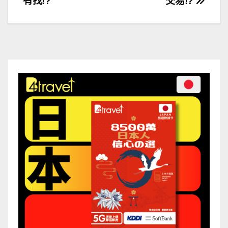
有找!?
交易!?
章
導
覽