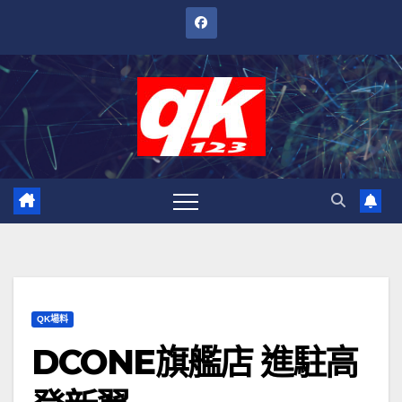
跳
至
內
容
QK場料
DCONE旗艦店 進駐高