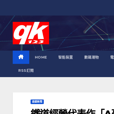
跳
至
內
容
HOME
智能裝置
數碼潮物
電
RSS訂閱
遊戲新聞
鐵道經營代表作「A