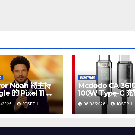
聞
數碼界新聞
vor Noah 將主持
Mcdodo CA-361
le 的 Pixel 11 推
100W Type-C 
動
正式上市，售價
8/2026
JOSEPH
06/08/2026
JOSEPH
HK$115