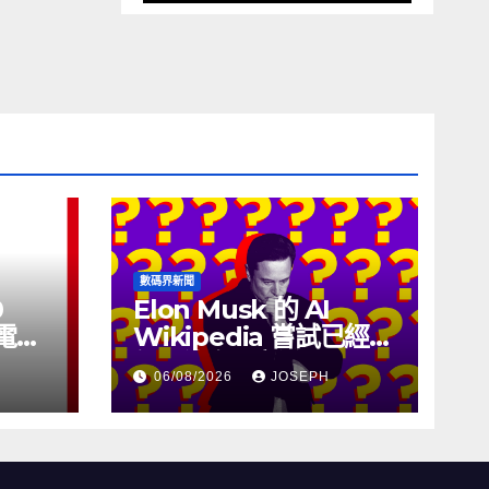
數碼界新聞
0
Elon Musk 的 AI
充電線
Wikipedia 嘗試已經幾
個月沒有更新了
06/08/2026
JOSEPH