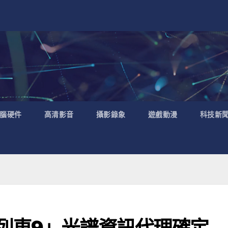
腦硬件
高清影音
攝影錄象
遊戲動漫
科技新
列車9」光譜資訊代理確定