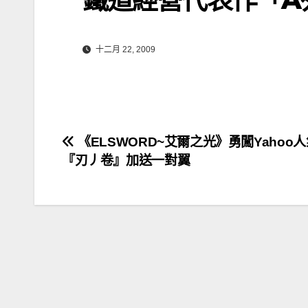
十二月 22, 2009
文
《ELSWORD~艾爾之光》勇闖Yahoo
『刃丿卷』加送一對翼
章
導
覽