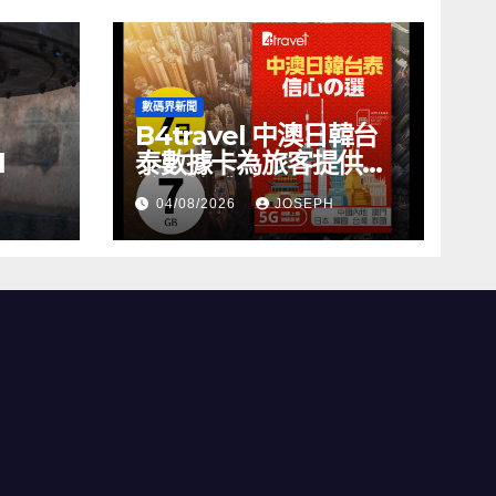
數碼界新聞
B4travel 中澳日韓台
l
泰數據卡為旅客提供無
縫網絡體驗
04/08/2026
JOSEPH