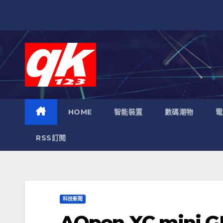
跳
至
內
容
HOME
智能裝置
數碼潮物
電
RSS訂閱
科技新聞
AOpen XC mini