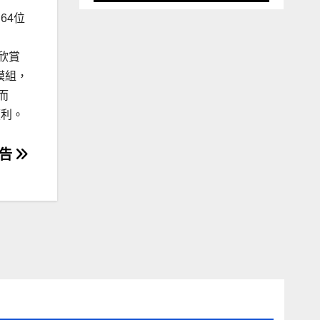
 64位
要欣賞
模組，
而
便利。
通告