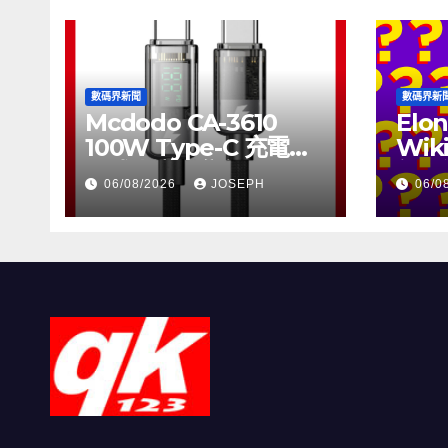
數碼界新聞
數碼界新
Mcdodo CA-3610
Elon
100W Type-C 充電線
Wik
正式上市，售價
個月
06/08/2026
JOSEPH
06/0
HK$115