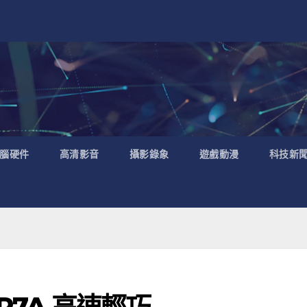
腦硬件
高清影音
攝影錄象
遊戲動漫
科技新
 GP7A 高速輕巧