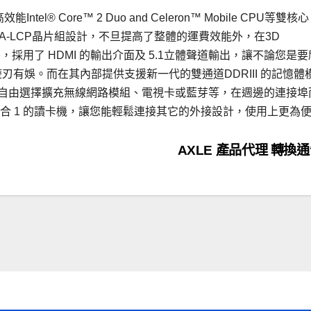
ntel® Core™ 2 Duo and Celeron™ Mobile CPU等雙核心
P7A-LCP晶片組設計，不旦提高了整體的運費效能外，在3D
外，採用了 HDMI 的輸出介面及 5.1立體聲道輸出，讓不論您是
刃有娛。而在其內部提供支援新一代的雙通道DDRIII 的記憶體
插槽，可自由選擇擴充無線網路模組、電視卡或藍芽等，在週邊的連接埠
 及 6 合 1 的讀卡機，讓您能輕鬆連接其它的外接設計，使用上更為
AXLE 產品代理 轉換