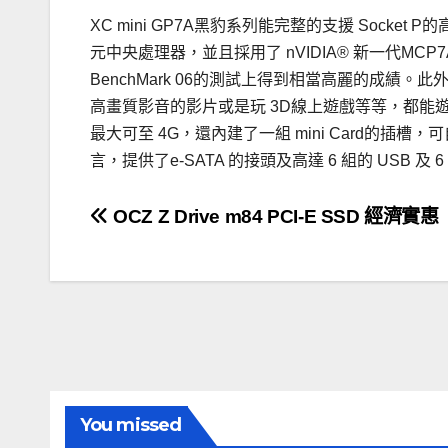
XC mini GP7A黑豹系列能完整的支援 Socket P的高效能I
元中央處理器，並且採用了 nVIDIA® 新一代MC
BenchMark 06的測試上得到相當高麗的成績。此
高畫質影音的影片或是玩 3D線上遊戲等等，都能遊
最大可至 4G，還內建了一組 mini Card的
言，提供了e-SATA 的接頭及高達 6 組的 USB
文
OCZ Z Drive m84 PCI-E SSD 經濟實惠
章
導
覽
You missed