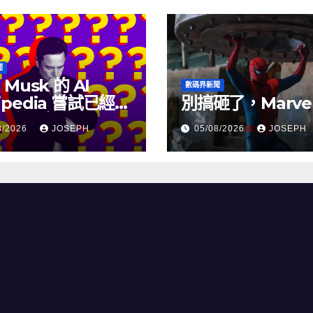
聞
 Musk 的 AI
數碼界新聞
ipedia 嘗試已經幾
別搞砸了，Marve
沒有更新了
8/2026
JOSEPH
05/08/2026
JOSEPH