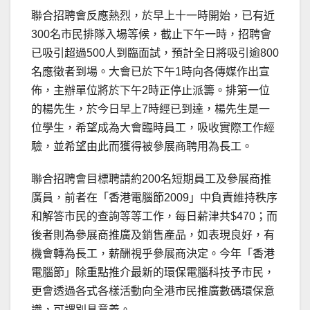
聯合招聘會反應熱烈，於早上十一時開始，已有近
300名市民排隊入場等候，截止下午一時，招聘會
已吸引超過500人到臨面試，預計全日將吸引逾800
名應徵者到場。大會已於下午1時向各傳媒作出宣
佈，主辦單位將於下午2時正停止派籌。排第一位
的楊先生，於今日早上7時經已到達，楊先生是一
位學生，希望成為大會臨時員工，吸收實際工作經
驗，並希望由此而獲得被參展商聘用為長工。
聯合招聘會目標聘請約200名短期員工及參展商推
廣員，前者在「香港電腦節2009」中負責維持秩序
和解答市民的查詢等等工作，每日薪津共$470；而
後者則為參展商推廣及銷售產品，如表現良好，有
機會轉為長工，薪酬視乎參展商決定。今年「香港
電腦節」除重點推介最新的環保電腦科技予市民，
更會透過各式各樣活動向全港市民推廣數碼環保意
識，可謂別具意義。