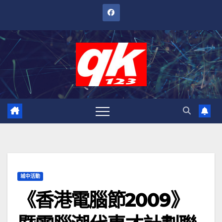
跳
至
內
容
城中活動
《香港電腦節2009》