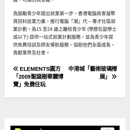
為鼓勵青少年踏出就業第一步，香港電腦商會凝聚
資訊科技業力量，推行電腦「潮」代 – 專才社區就
業計劃，為15 至24 歲之離校青少年 (學歷在副學士
或以下) 提供一站式就業計劃服務，並為青少年提
供免費培訓及師友導航服務，協助他們全面成長，
貢獻業界及社會。
文
ELEMENTS圓方
中港城「藝術玻璃樽
「2009聖誕樹華麗博
展」
章
覽」免費任玩
導
覽