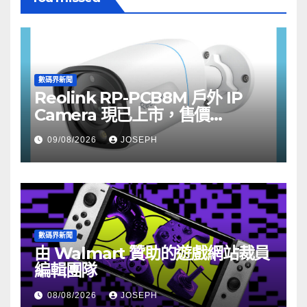
數碼界新聞
Reolink RP-PCB8M 戶外 IP
Camera 現已上市，售價
HK$722
09/08/2026
JOSEPH
數碼界新聞
由 Walmart 贊助的遊戲網站裁員
編輯團隊
08/08/2026
JOSEPH